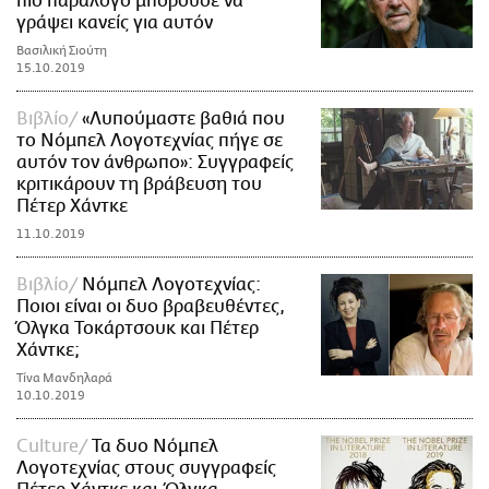
πιο παράλογο μπορούσε να
γράψει κανείς για αυτόν
Βασιλική Σιούτη
15.10.2019
Βιβλίο
«Λυπούμαστε βαθιά που
το Νόμπελ Λογοτεχνίας πήγε σε
αυτόν τον άνθρωπο»: Συγγραφείς
κριτικάρουν τη βράβευση του
Πέτερ Χάντκε
11.10.2019
Βιβλίο
Νόμπελ Λογοτεχνίας:
Ποιοι είναι οι δυο βραβευθέντες,
Όλγκα Τοκάρτσουκ και Πέτερ
Χάντκε;
Τίνα Μανδηλαρά
10.10.2019
Culture
Τα δυο Νόμπελ
Λογοτεχνίας στους συγγραφείς