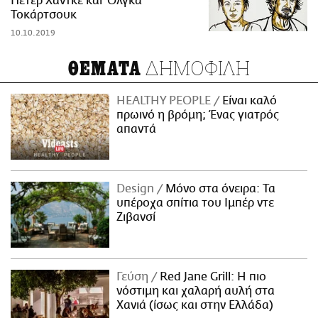
Πέτερ Χάντκε και Όλγκα
Τοκάρτσουκ
10.10.2019
ΔΗΜΟΦΙΛΗ
ΘΕΜΑΤΑ
HEALTHY PEOPLE
Είναι καλό
πρωινό η βρόμη; Ένας γιατρός
απαντά
Design
Μόνο στα όνειρα: Τα
υπέροχα σπίτια του Ιμπέρ ντε
Ζιβανσί
Γεύση
Red Jane Grill: Η πιο
νόστιμη και χαλαρή αυλή στα
Χανιά (ίσως και στην Ελλάδα)