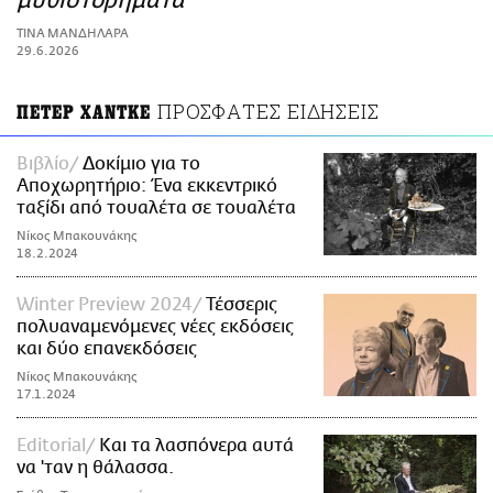
μυθιστορήματα
ΑΜΠΑ
ΤΙΝΑ ΜΑΝΔΗΛΑΡΑ
PRINT
29.6.2026
ΠΡΟΣΦΑΤΕΣ ΕΙΔΗΣΕΙΣ
ΠΕΤΕΡ ΧΑΝΤΚΕ
Βιβλίο
Δοκίμιο για το
Αποχωρητήριο: Ένα εκκεντρικό
ταξίδι από τουαλέτα σε τουαλέτα
Νίκος Μπακουνάκης
18.2.2024
Winter Preview 2024
Τέσσερις
πολυαναμενόμενες νέες εκδόσεις
και δύο επανεκδόσεις
Νίκος Μπακουνάκης
17.1.2024
Εditorial
Και τα λασπόνερα αυτά
να 'ταν η θάλασσα.