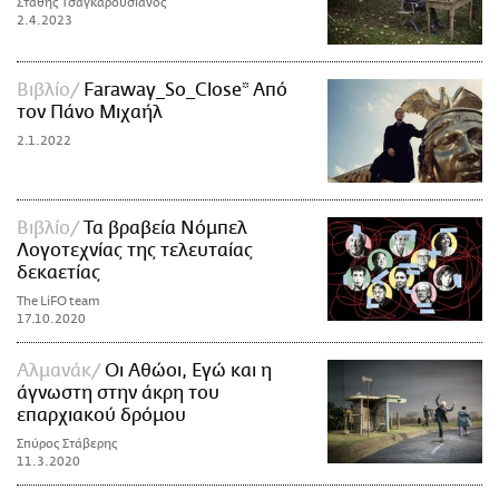
Στάθης Τσαγκαρουσιάνος
2.4.2023
Βιβλίο
Faraway_So_Close* Aπό
τον Πάνο Μιχαήλ
2.1.2022
Βιβλίο
Τα βραβεία Νόμπελ
Λογοτεχνίας της τελευταίας
δεκαετίας
The LiFO team
17.10.2020
Αλμανάκ
Οι Αθώοι, Εγώ και η
άγνωστη στην άκρη του
επαρχιακού δρόμου
Σπύρος Στάβερης
11.3.2020