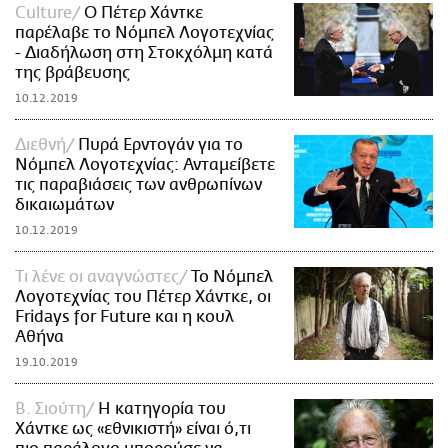
Culture
Ο Πέτερ Χάντκε
παρέλαβε το Νόμπελ Λογοτεχνίας
- Διαδήλωση στη Στοκχόλμη κατά
της βράβευσης
10.12.2019
Διεθνή
Πυρά Ερντογάν για το
Νόμπελ Λογοτεχνίας: Ανταμείβετε
τις παραβιάσεις των ανθρωπίνων
δικαιωμάτων
10.12.2019
Τι λένε οι αναγνώστες
Το Νόμπελ
Λογοτεχνίας του Πέτερ Χάντκε, οι
Fridays for Future και η κουλ
Αθήνα
19.10.2019
B. Σιούτη
Η κατηγορία του
Χάντκε ως «εθνικιστή» είναι ό,τι