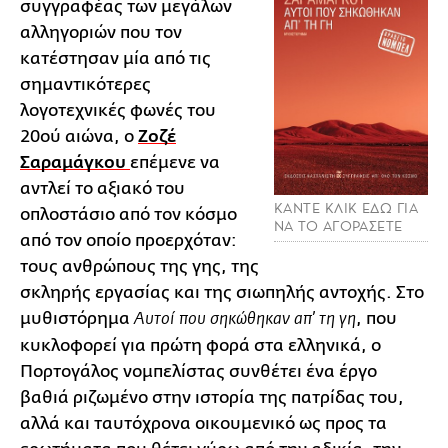
συγγραφέας των μεγάλων
αλληγοριών που τον
κατέστησαν μία από τις
σημαντικότερες
λογοτεχνικές φωνές του
20ού αιώνα, ο
Ζοζέ
Σαραμάγκου
επέμενε να
αντλεί το αξιακό του
ΚΑΝΤΕ ΚΛΙΚ ΕΔΩ ΓΙΑ
οπλοστάσιο από τον κόσμο
ΝΑ ΤΟ ΑΓΟΡΑΣΕΤΕ
από τον οποίο προερχόταν:
τους ανθρώπους της γης, της
σκληρής εργασίας και της σιωπηλής αντοχής. Στο
μυθιστόρημα
, που
Αυτοί που σηκώθηκαν απ’ τη γη
κυκλοφορεί για πρώτη φορά στα ελληνικά, ο
Πορτογάλος νομπελίστας συνθέτει ένα έργο
βαθιά ριζωμένο στην ιστορία της πατρίδας του,
αλλά και ταυτόχρονα οικουμενικό ως προς τα