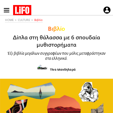
Παράκαμψη
προς
το
HOME
CULTURE
Βιβλίο
κυρίως
Βιβλίο
περιεχόμενο
Δίπλα στη θάλασσα με 6 σπουδαία
μυθιστορήματα
Έξι βιβλία μεγάλων συγγραφέων που μόλις μεταφράστηκαν
στα ελληνικά.
Τίνα Μανδηλαρά