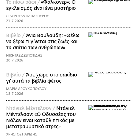
Το πίσω ράφι /
«Φάλκονερ»: Ο
εγκλεισμός είναι ένα μυστήριο
ΣΤΑΥΡΟΥΛΑ ΠΑΠΑΣΠΥΡΟΥ
21.7.2026
Βιβλίο /
Άνια Βουλούδη: «Θέλω
να ξέρω τι γίνεται στις ζωές και
τα σπίτια των ανθρώπων»
ΝΙΚΗΤΑΣ ΔΕΣΠΟΤΙΔΗΣ
20.7.2026
Βιβλίο /
Άσε χώρο στο σακίδιο
γι' αυτά τα βιβλία φέτος
ΜΑΡΙΑ ΔΡΟΥΚΟΠΟΥΛΟΥ
18.7.2026
Ντάνιελ Μέντελσον /
Ντάνιελ
Μέντελσον: «Ο Οδυσσέας του
Νόλαν είναι καταθλιπτικός με
μετατραυματικό στρες»
ΧΡΗΣΤΟΣ ΠΑΡΙΔΗΣ