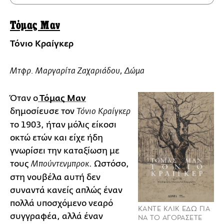
Τόμας Μαν
Τόνιο Κραίγκερ
Mτφρ. Μαργαρίτα Ζαχαριάδου, Δώμα
Όταν ο
Τόμας Μαν
δημοσίευσε τον
Τόνιο Κραίγκερ
το 1903, ήταν μόλις είκοσι
οκτώ ετών και είχε ήδη
γνωρίσει την καταξίωση με
τους
. Ωστόσο,
Μπούντενμπροκ
στη νουβέλα αυτή δεν
συναντά κανείς απλώς έναν
πολλά υποσχόμενο νεαρό
ΚΑΝΤΕ ΚΛΙΚ ΕΔΩ ΓΙΑ
συγγραφέα, αλλά έναν
ΝΑ ΤΟ ΑΓΟΡΑΣΕΤΕ