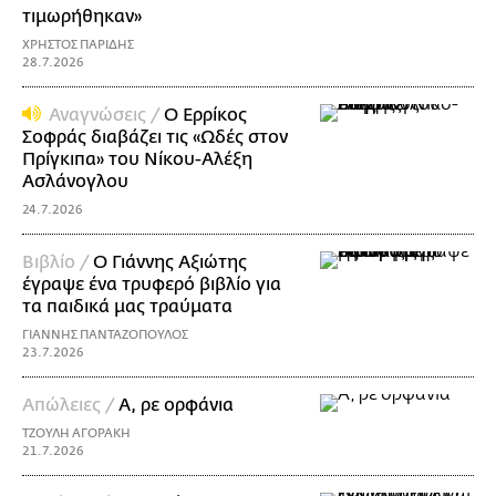
τιμωρήθηκαν»
ΧΡΗΣΤΟΣ ΠΑΡΙΔΗΣ
28.7.2026
Αναγνώσεις /
Ο Ερρίκος
Σοφράς διαβάζει τις «Ωδές στον
Πρίγκιπα» του Νίκoυ-Αλέξη
Ασλάνογλου
24.7.2026
Βιβλίο /
Ο Γιάννης Αξιώτης
έγραψε ένα τρυφερό βιβλίο για
τα παιδικά μας τραύματα
ΓΙΑΝΝΗΣ ΠΑΝΤΑΖΟΠΟΥΛΟΣ
23.7.2026
Απώλειες /
Α, ρε ορφάνια
ΤΖΟΥΛΗ ΑΓΟΡΑΚΗ
21.7.2026