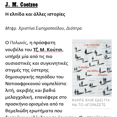
J. M. Coetzee
Η ελπίδα και άλλες ιστορίες
Mτφρ. Χριστίνα Σωτηροπούλου, Διόπτρα
Ο
, η πρόσφατη
Πολωνός
νουβέλα του
Τζ. Μ. Κούτσι
,
υπήρξε μία από τις πιο
ουσιαστικές και συγκινητικές
στιγμές της ύστερης
δημιουργικής περιόδου του
Νοτιοαφρικανού νομπελίστα:
λιτή, ακριβής και βαθιά
μελαγχολική, επανέφερε στο
ΚΑΝΤΕ ΚΛΙΚ ΕΔΩ ΓΙΑ
προσκήνιο ορισμένα από τα
ΝΑ ΤΟ ΑΓΟΡΑΣΕΤΕ
θεμελιώδη ερωτήματα που