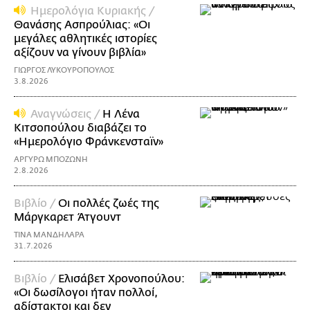
Ημερολόγια Κυριακής /
Θανάσης Ασπρούλιας: «Οι
μεγάλες αθλητικές ιστορίες
αξίζουν να γίνουν βιβλία»
ΓΙΩΡΓΟΣ ΛΥΚΟΥΡΟΠΟΥΛΟΣ
3.8.2026
Αναγνώσεις /
Η Λένα
Κιτσοπούλου διαβάζει το
«Ημερολόγιο Φράνκενσταϊν»
ΑΡΓΥΡΩ ΜΠΟΖΩΝΗ
2.8.2026
Βιβλίο /
Οι πολλές ζωές της
Μάργκαρετ Άτγουντ
ΤΙΝΑ ΜΑΝΔΗΛΑΡΑ
31.7.2026
Βιβλίο /
Ελισάβετ Χρονοπούλου:
«Οι δωσίλογοι ήταν πολλοί,
αδίστακτοι και δεν