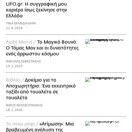
LIFO.gr: Η συγγραφική μου
καριέρα ίσως ξεκίνησε στην
Ελλάδα
ΤΙΝΑ ΜΑΝΔΗΛΑΡΑ
22.8.2018
Λοξή Ματιά /
To Mαγικό Βουνό:
Ο Τόμας Μαν και οι δυνατότητες
ενός άρρωστου κόσμου
ΝΙΚΟΛΑΣ ΣΕΒΑΣΤΑΚΗΣ
19.2.2025
Βιβλίο /
Δοκίμιο για το
Αποχωρητήριο: Ένα εκκεντρικό
ταξίδι από τουαλέτα σε
τουαλέτα
ΝΙΚΟΣ ΜΠΑΚΟΥΝΑΚΗΣ
18.2.2024
Το πίσω ράφι /
«Ατίμωση»: Μια
βραβευμένη ανάλυση της