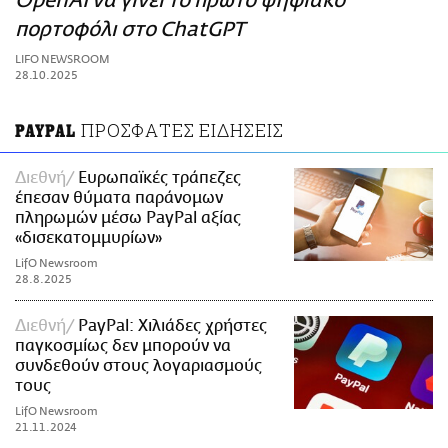
OpenAI να γίνει το πρώτο ψηφιακό
ΑΜΠΑ
πορτοφόλι στο ChatGPT
PRINT
LIFO NEWSROOM
28.10.2025
ΠΡΟΣΦΑΤΕΣ ΕΙΔΗΣΕΙΣ
PAYPAL
Διεθνή
Ευρωπαϊκές τράπεζες
έπεσαν θύματα παράνομων
πληρωμών μέσω PayPal αξίας
«δισεκατομμυρίων»
LifO Newsroom
28.8.2025
Διεθνή
PayPal: Χιλιάδες χρήστες
παγκοσμίως δεν μπορούν να
συνδεθούν στους λογαριασμούς
τους
LifO Newsroom
21.11.2024