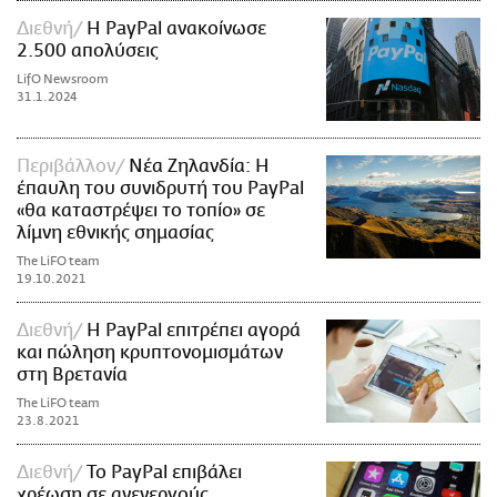
Διεθνή
Η PayPal ανακοίνωσε
2.500 απολύσεις
LifO Newsroom
31.1.2024
Περιβάλλον
Νέα Ζηλανδία: Η
έπαυλη του συνιδρυτή του PayPal
«θα καταστρέψει το τοπίο» σε
λίμνη εθνικής σημασίας
The LiFO team
19.10.2021
Διεθνή
Η PayPal επιτρέπει αγορά
και πώληση κρυπτονομισμάτων
στη Βρετανία
The LiFO team
23.8.2021
Διεθνή
Το PayPal επιβάλει
χρέωση σε ανενεργούς