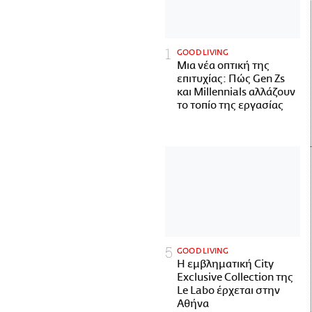
GOOD LIVING
Μια νέα οπτική της
επιτυχίας: Πώς Gen Zs
και Millennials αλλάζουν
το τοπίο της εργασίας
GOOD LIVING
Η εμβληματική City
Exclusive Collection της
Le Labo έρχεται στην
Αθήνα