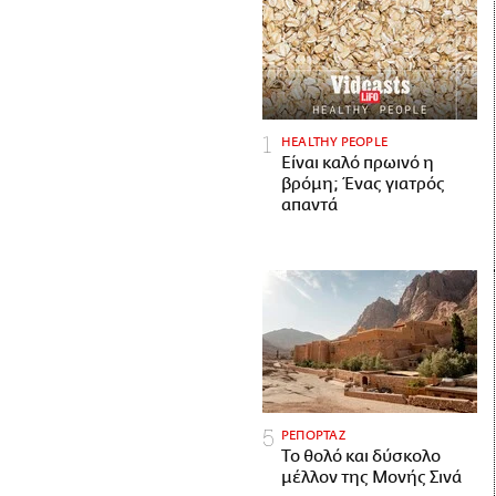
HEALTHY PEOPLE
Είναι καλό πρωινό η
βρόμη; Ένας γιατρός
απαντά
ΡΕΠΟΡΤΑΖ
Το θολό και δύσκολο
μέλλον της Μονής Σινά