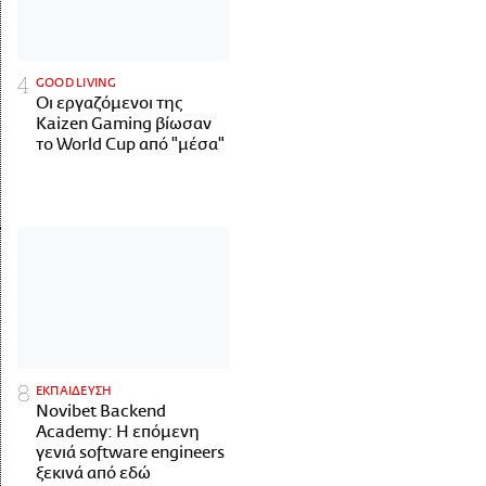
GOOD LIVING
Οι εργαζόμενοι της
Kaizen Gaming βίωσαν
το World Cup από "μέσα"
ΕΚΠΑΙΔΕΥΣΗ
Novibet Backend
Academy: Η επόμενη
γενιά software engineers
ξεκινά από εδώ