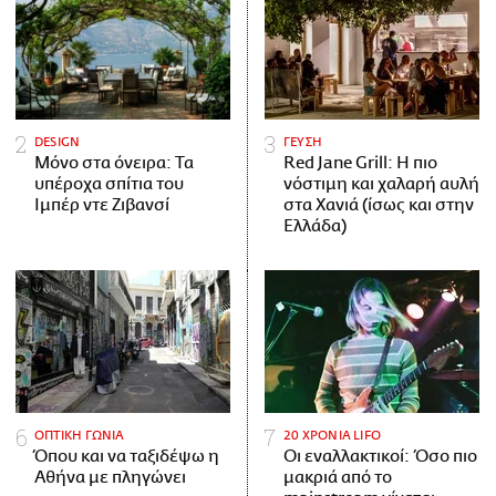
DESIGN
ΓΕΥΣΗ
Μόνο στα όνειρα: Τα
Red Jane Grill: Η πιο
υπέροχα σπίτια του
νόστιμη και χαλαρή αυλή
Ιμπέρ ντε Ζιβανσί
στα Χανιά (ίσως και στην
Ελλάδα)
ΟΠΤΙΚΗ ΓΩΝΙΑ
20 ΧΡΟΝΙΑ LIFO
Όπου και να ταξιδέψω η
Οι εναλλακτικοί: Όσο πιο
Αθήνα με πληγώνει
μακριά από το