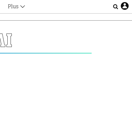
Plus
Θέματα
Συνεντεύξεις
Videos
ΛΙ
τα
Αφιερώματα
Ζώδια
Εξομολογήσεις
Blogs
η
Οι Αθηναίοι
Απώλειες
Lgbtqi+
Επιλογές