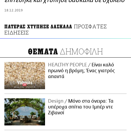
επιτέθηκε και χτύπησε δασκάλα σε σχολείο
ΑΜΠΑ
18.12.2019
PRINT
ΠΡΟΣΦΑΤΕΣ
ΠΑΤΕΡΑΣ ΧΤΥΠΗΣΕ ΔΑΣΚΑΛΑ
ΕΙΔΗΣΕΙΣ
ΔΗΜΟΦΙΛΗ
ΘΕΜΑΤΑ
HEALTHY PEOPLE
Είναι καλό
πρωινό η βρόμη; Ένας γιατρός
απαντά
Design
Μόνο στα όνειρα: Τα
υπέροχα σπίτια του Ιμπέρ ντε
Ζιβανσί