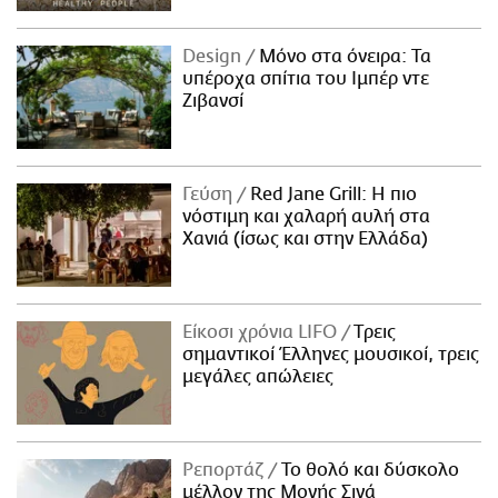
Design
Μόνο στα όνειρα: Τα
υπέροχα σπίτια του Ιμπέρ ντε
Ζιβανσί
Γεύση
Red Jane Grill: Η πιο
νόστιμη και χαλαρή αυλή στα
Χανιά (ίσως και στην Ελλάδα)
Είκοσι χρόνια LIFO
Tρεις
σημαντικοί Έλληνες μουσικοί, τρεις
μεγάλες απώλειες
Ρεπορτάζ
Το θολό και δύσκολο
μέλλον της Μονής Σινά