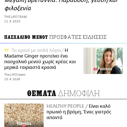
Μεγάλη Βρεταννία: Παράδοση, γεύση και
ΑΜΠΑ
φιλοξενία
PRINT
THE LIFO TEAM
11.4.2025
ΠΡΟΣΦΑΤΕΣ ΕΙΔΗΣΕΙΣ
ΠΑΣΧΑΛΙΝΟ ΜΕΝΟΥ
Το κρασί με απλά λόγια
Η
Madame Ginger προτείνει ένα
πασχαλινό μενού χωρίς κρέας και
μερικά ταιριαστά κρασιά
The LiFO team
15.4.2024
ΔΗΜΟΦΙΛΗ
ΘΕΜΑΤΑ
HEALTHY PEOPLE
Είναι καλό
πρωινό η βρόμη; Ένας γιατρός
απαντά