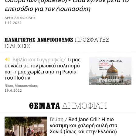
Θαυμάτων (updated) - Όσα έγιναν μετά το
ΑΜΠΑ
επεισόδιο για τον Λουπασάκη
PRINT
ΑΡΗΣ ΔΗΜΟΚΙΔΗΣ
1.11.2022
ΠΡΟΣΦΑΤΕΣ
ΠΑΝΑΓΙΩΤΗΣ ΑΝΔΡΙΟΠΟΥΛΟΣ
ΕΙΔΗΣΕΙΣ
Βιβλία και Συγγραφείς
Τι μας
συνδέει με τον ρωσικό πολιτισμό
και τι μας χωρίζει από τη Ρωσία
του Πούτιν
Νίκος Μπακουνάκης
19.4.2022
ΔΗΜΟΦΙΛΗ
ΘΕΜΑΤΑ
Γεύση
Red Jane Grill: Η πιο
νόστιμη και χαλαρή αυλή στα
Χανιά (ίσως και στην Ελλάδα)