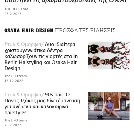
συστήνει τις αρωματοθεραπείες της OWAY
ΑΜΠΑ
THE LIFO TEAM
PRINT
25.2.2023
ΠΡΟΣΦΑΤΕΣ ΕΙΔΗΣΕΙΣ
OSAKA HAIR DESIGN
Στυλ & Ομορφιά
Δύο ιδιαίτερα
χριστουγεννιάτικα δέντρα
καλωσορίζουν τις γιορτές στα In
Berlin Haistyling και Osaka Hair
Design
The LiFO team
16.12.2022
Στυλ & Ομορφιά
90s hair: Ο
Πάνος Τζάκος μας δίνει έμπνευση
για ανέμελα και καλοκαιρινά
hairstyles
The LiFO team
29.7.2022