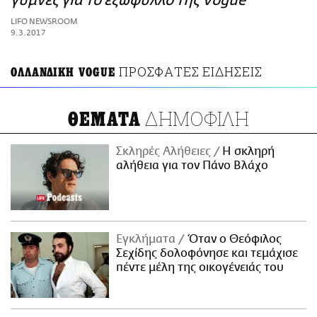
γυμνές για το εξώφυλλο της Vogue
ΑΜΠΑ
LIFO NEWSROOM
PRINT
9.3.2017
ΠΡΟΣΦΑΤΕΣ ΕΙΔΗΣΕΙΣ
ΟΛΛΑΝΔΙΚΗ VOGUE
ΔΗΜΟΦΙΛΗ
ΘΕΜΑΤΑ
Σκληρές Αλήθειες
H σκληρή
αλήθεια για τον Πάνο Βλάχο
Εγκλήματα
Όταν ο Θεόφιλος
Σεχίδης δολοφόνησε και τεμάχισε
πέντε μέλη της οικογένειάς του