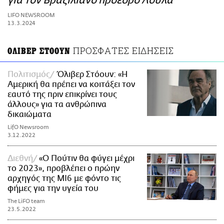
για τον Βραζιλιάνο πρόεδρο Λούλα
ΑΜΠΑ
LIFO NEWSROOM
PRINT
13.3.2024
ΠΡΟΣΦΑΤΕΣ ΕΙΔΗΣΕΙΣ
ΟΛΙΒΕΡ ΣΤΟΟΥΝ
Πολιτισμός
Όλιβερ Στόουν: «Η
Αμερική θα πρέπει να κοιτάξει τον
εαυτό της πριν επικρίνει τους
άλλους» για τα ανθρώπινα
δικαιώματα
LifO Newsroom
3.12.2022
Διεθνή
«Ο Πούτιν θα φύγει μέχρι
το 2023», προβλέπει ο πρώην
αρχηγός της MI6 με φόντο τις
φήμες για την υγεία του
The LiFO team
23.5.2022