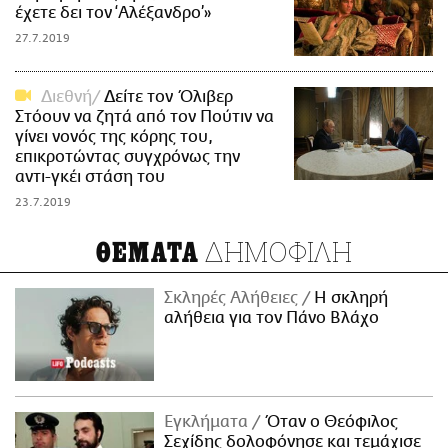
έχετε δει τον ‘Αλέξανδρο’»
27.7.2019
Διεθνή
Δείτε τον Όλιβερ
Στόουν να ζητά από τον Πούτιν να
γίνει νονός της κόρης του,
επικροτώντας συγχρόνως την
αντι-γκέι στάση του
23.7.2019
ΔΗΜΟΦΙΛΗ
ΘΕΜΑΤΑ
Σκληρές Αλήθειες
H σκληρή
αλήθεια για τον Πάνο Βλάχο
Εγκλήματα
Όταν ο Θεόφιλος
Σεχίδης δολοφόνησε και τεμάχισε