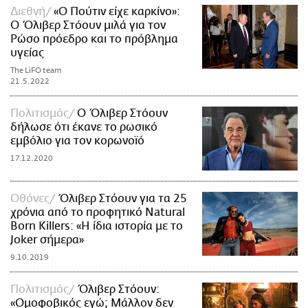
Διεθνή
«Ο Πούτιν είχε καρκίνο»:
Ο Όλιβερ Στόουν μιλά για τον
Ρώσο πρόεδρο και το πρόβλημα
υγείας
The LiFO team
21.5.2022
Πολιτισμός
Ο Όλιβερ Στόουν
δήλωσε ότι έκανε το ρωσικό
εμβόλιο για τον κορωνοϊό
17.12.2020
Οθόνες
Όλιβερ Στόουν για τα 25
χρόνια από το προφητικό Natural
Born Killers: «H ίδια ιστορία με το
Joker σήμερα»
9.10.2019
Πολιτισμός
Όλιβερ Στόουν:
«Ομοφοβικός εγώ; Μάλλον δεν