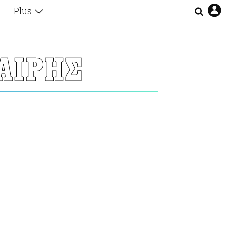
Plus
Θέματα
Συνεντεύξεις
Videos
ΑΙΡΗΣ
τα
Αφιερώματα
Ζώδια
Εξομολογήσεις
Blogs
η
Οι Αθηναίοι
Απώλειες
Lgbtqi+
Επιλογές