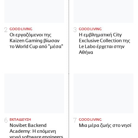
GOOD LIVING
GOOD LIVING
Οι εργαζόμενοι της
Η εμβληματική City
Kaizen Gaming βίωσαν
Exclusive Collection της
το World Cup από "μέσα"
Le Labo έρχεται στην
Αθήνα
ΕΚΠΑΙΔΕΥΣΗ
GOOD LIVING
Novibet Backend
Μια μέρα ζωής στο νησί
Academy: Η επόμενη
γενιά software engineers