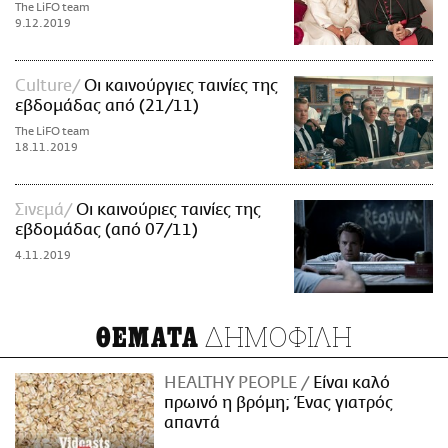
The LiFO team
9.12.2019
Culture
Οι καινούργιες ταινίες της
εβδομάδας από (21/11)
The LiFO team
18.11.2019
Σινεμά
Οι καινούριες ταινίες της
εβδομάδας (από 07/11)
4.11.2019
ΔΗΜΟΦΙΛΗ
ΘΕΜΑΤΑ
HEALTHY PEOPLE
Είναι καλό
πρωινό η βρόμη; Ένας γιατρός
απαντά