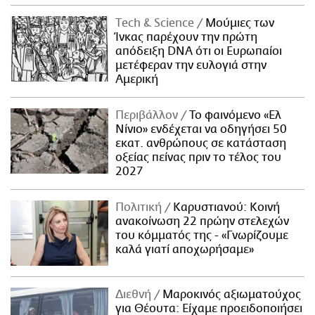
Τech & Science
Μούμιες των
Ίνκας παρέχουν την πρώτη
απόδειξη DNA ότι οι Ευρωπαίοι
μετέφεραν την ευλογιά στην
Αμερική
Περιβάλλον
Το φαινόμενο «Ελ
Νίνιο» ενδέχεται να οδηγήσει 50
εκατ. ανθρώπους σε κατάσταση
οξείας πείνας πριν το τέλος του
2027
Πολιτική
Καρυστιανού: Κοινή
ανακοίνωση 22 πρώην στελεχών
του κόμματός της - «Γνωρίζουμε
καλά γιατί αποχωρήσαμε»
Διεθνή
Μαροκινός αξιωματούχος
για Θέουτα: Είχαμε προειδοποιήσει