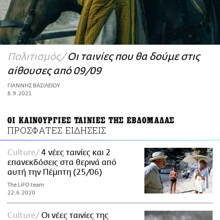
ΑΜΠΑ
PRINT
Πολιτισμός
Οι ταινίες που θα δούμε στις
αίθουσες από 09/09
ΓΙΑΝΝΗΣ ΒΑΣΙΛΕΙΟΥ
8.9.2021
ΟΙ ΚΑΙΝΟΥΡΓΙΕΣ ΤΑΙΝΙΕΣ ΤΗΣ ΕΒΔΟΜΑΔΑΣ
ΠΡΟΣΦΑΤΕΣ ΕΙΔΗΣΕΙΣ
Culture
4 νέες ταινίες και 2
επανεκδόσεις στα θερινά από
αυτή την Πέμπτη (25/06)
The LiFO team
22.6.2020
Culture
Οι νέες ταινίες της