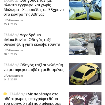
Ελλάδα
Οδηγούσε ταξί με
πλαστά έγγραφα και χωρίς
δίπλωμα - Χειροπέδες σε 55χρονο
στο κέντρο της Αθήνας
LifO Newsroom
25.4.2025
Ελλάδα
Αεροδρόμιο
«Μακεδονία»: Οδηγός ταξί
συνελήφθη γιατί έκλεψε τσάντα
LifO Newsroom
20.3.2025
Ελλάδα
Οδηγός ταξί συνελήφθη
να μεταφέρει επιβάτη μεθυσμένος
LifO Newsroom
14.2.2025
Ελλάδα
«Με παρέσυρε στο
οδόστρωμα», περιγράφει θύμα
του οδηγού ταξί που αφαιρούσε