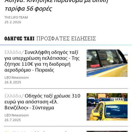
Αθήνα: Κινήθηκε παράνομα με διπλή
ΑΜΠΑ
ταρίφα 56 φορές
PRINT
THE LIFO TEAM
25.2.2026
ΠΡΟΣΦΑΤΕΣ ΕΙΔΗΣΕΙΣ
ΟΔΗΓΟΣ ΤΑΞΙ
Ελλάδα
Συνελήφθη οδηγός ταξί
για υπερχρέωση πελάτισσας - Της
ζήτησε 110€ για τη διαδρομή
αεροδρόμιο - Πειραιάς
LifO Newsroom
26.8.2025
Ελλάδα
Οδηγός ταξί χρέωσε 310
ευρώ για απόσταση «Ελ.
Βενιζέλος» - Σύνταγμα
LifO Newsroom
26.7.2025