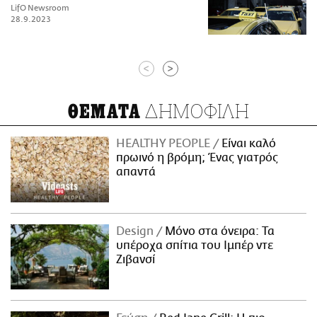
LifO Newsroom
28.9.2023
<
>
ΔΗΜΟΦΙΛΗ
ΘΕΜΑΤΑ
HEALTHY PEOPLE
Είναι καλό
πρωινό η βρόμη; Ένας γιατρός
απαντά
Design
Μόνο στα όνειρα: Τα
υπέροχα σπίτια του Ιμπέρ ντε
Ζιβανσί