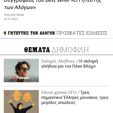
συγγραφέας του best seller «Ο Γητευτής
ΑΜΠΑ
των Αλόγων»
PRINT
THE LIFO TEAM
15.8.2022
ΠΡΟΣΦΑΤΕΣ ΕΙΔΗΣΕΙΣ
Ο ΓΗΤΕΥΤΗΣ ΤΩΝ ΑΛΟΓΩΝ
ΔΗΜΟΦΙΛΗ
ΘΕΜΑΤΑ
Σκληρές Αλήθειες
H σκληρή
αλήθεια για τον Πάνο Βλάχο
Είκοσι χρόνια LIFO
Tρεις
σημαντικοί Έλληνες μουσικοί, τρεις
μεγάλες απώλειες