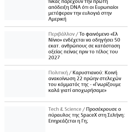
Ίνκας παρέχουν την πρώτη
απόδειξη DNA ότι οι Ευρωπαίοι
μετέφεραν την ευλογιά στην
Αμερική
Περιβάλλον
Το φαινόμενο «Ελ
Νίνιο» ενδέχεται να οδηγήσει 50
εκατ. ανθρώπους σε κατάσταση
οξείας πείνας πριν το τέλος του
2027
Πολιτική
Καρυστιανού: Κοινή
ανακοίνωση 22 πρώην στελεχών
του κόμματός της - «Γνωρίζουμε
καλά γιατί αποχωρήσαμε»
Τech & Science
Προσέκρουσε ο
πύραυλος της SpaceX στη Σελήνη:
Επηρεάζεται η Γη;