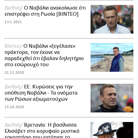
Διεθνή
Ο Ναβάλνι ανακοίνωσε ότι
επιστρέφει στη Ρωσία [ΒΙΝΤΕΟ]
13.1.2021
Βίντεο
Ο Ναβάλνι «ξεγέλασε»
πράκτορα, τον έκανε να
παραδεχθεί ότι έβαλαν δηλητήριο
στο εσώρουχό του
21.12.2020
Διεθνή
ΕΕ: Κυρώσεις για την
υπόθεση Ναβάλνι - Τα ονόματα
των Ρώσων αξιωματούχων
15.10.2020
Διεθνή
Βρετανία: Η βασίλισσα
Ελισάβετ στο κορυφαίο μυστικό
εργαστήριο που εντόπισε το