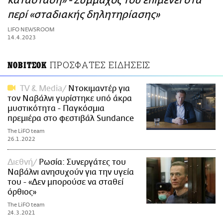
κατάσταση» - Σύμμαχός του επιμένει στα
ΑΜΠΑ
περί «σταδιακής δηλητηρίασης»
PRINT
LIFO NEWSROOM
14.4.2023
ΠΡΟΣΦΑΤΕΣ ΕΙΔΗΣΕΙΣ
ΝΟΒΙΤΣΟΚ
TV & Media
Ντοκιμαντέρ για
τον Ναβάλνι γυρίστηκε υπό άκρα
μυστικότητα - Παγκόσμια
πρεμιέρα στο φεστιβάλ Sundance
The LiFO team
26.1.2022
Διεθνή
Ρωσία: Συνεργάτες του
Ναβάλνι ανησυχούν για την υγεία
του - «Δεν μπορούσε να σταθεί
όρθιος»
The LiFO team
24.3.2021