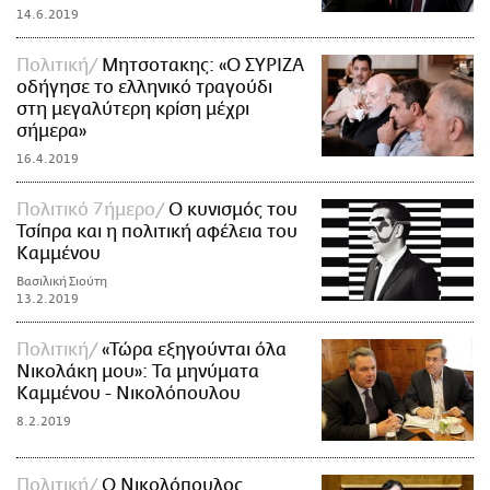
14.6.2019
Πολιτική
Μητσοτακης: «O ΣΥΡΙΖΑ
οδήγησε το ελληνικό τραγούδι
στη μεγαλύτερη κρίση μέχρι
σήμερα»
16.4.2019
Πολιτικό 7ήμερο
Ο κυνισμός του
Τσίπρα και η πολιτική αφέλεια του
Καμμένου
Βασιλική Σιούτη
13.2.2019
Πολιτική
«Τώρα εξηγούνται όλα
Νικολάκη μου»: Τα μηνύματα
Καμμένου - Νικολόπουλου
8.2.2019
Πολιτική
Ο Νικολόπουλος