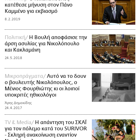
κατέθεσε μήνυση στον Πάνο
Καμμένο για εκβιασμό
8.2.2019
Πολιτική
Η Βουλή αποφάσισε την
άρση ασυλίας για Νικολόπουλο
και Κακλαμάνη
24.5.2018
Mικροπράγματα
Αυτό να το δουν
ο βουλευτής Νικολόπουλος, ο
Μένιος Φουρθιώτης κι οι λοιποί
υποκριτές ηθικολόγοι
Άρης Δημοκίδης
24.4.2017
TV & Media
Η απάντηση του ΣΚΑΪ
για τον πόλεμο κατά του SURIVOR
- Σκληρή ανακοίνωση εναντίον