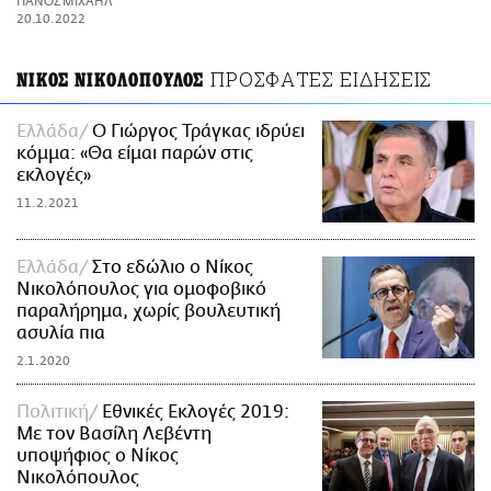
ΠΑΝΟΣ ΜΙΧΑΗΛ
ΑΜΠΑ
20.10.2022
PRINT
ΠΡΟΣΦΑΤΕΣ ΕΙΔΗΣΕΙΣ
ΝΙΚΟΣ ΝΙΚΟΛΟΠΟΥΛΟΣ
Ελλάδα
Ο Γιώργος Τράγκας ιδρύει
κόμμα: «Θα είμαι παρών στις
εκλογές»
11.2.2021
Ελλάδα
Στο εδώλιο ο Νίκος
Νικολόπουλος για ομοφοβικό
παραλήρημα, χωρίς βουλευτική
ασυλία πια
2.1.2020
Πολιτική
Εθνικές Εκλογές 2019:
Με τον Βασίλη Λεβέντη
υποψήφιος ο Νίκος
Νικολόπουλος