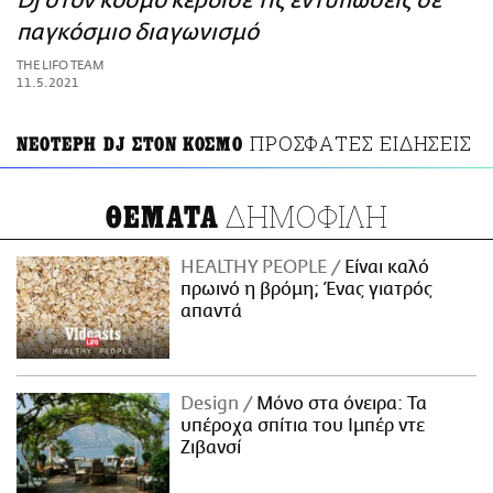
Dj στον κόσμο κέρδισε τις εντυπώσεις σε
ΑΜΠΑ
παγκόσμιο διαγωνισμό
PRINT
THE LIFO TEAM
11.5.2021
ΠΡΟΣΦΑΤΕΣ ΕΙΔΗΣΕΙΣ
ΝΕΟΤΕΡΗ DJ ΣΤΟΝ ΚΟΣΜΟ
ΔΗΜΟΦΙΛΗ
ΘΕΜΑΤΑ
HEALTHY PEOPLE
Είναι καλό
πρωινό η βρόμη; Ένας γιατρός
απαντά
Design
Μόνο στα όνειρα: Τα
υπέροχα σπίτια του Ιμπέρ ντε
Ζιβανσί