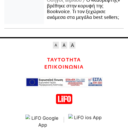
Οδηγός Βιβλίου
Ο «Καθρέφτης»
βρέθηκε στην κορυφή της
Bookvoice. Τι τον ξεχώρισε
ανάμεσα στα μεγάλα best sellers;
ΤΑΥΤΟΤΗΤΑ
ΕΠΙΚΟΙΝΩΝΙΑ