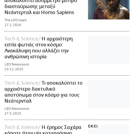
αποκαλύπτει ασύμμετρο μοτίβο
διασταύρωσης μεταξύ
Νεάντερταλ και Homo Sapiens
The LiFO team
27.2.2026
Τech & Science
Η αρχαιότερη
εστία φωτιάς στον κόσμο:
Ανακάλυψη που αλλάζει την
ανθρώπινη ιστορία
LifO Newsroom
10.12.2025
Τech & Science
Τι αποκαλύπτει το
αρχαιότερο δακτυλικό
αποτύπωμα στον κόσμο για τους
Νεάτερνταλ
LifO Newsroom
27.5.2025
Τech & Science
Η έρημος Σαχάρα
κάποτε ήταν μία καταπράσινη