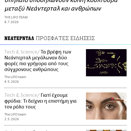
σπήλαιο υποδηλώνουν κοινή κουλτούρα
ΑΜΠΑ
μεταξύ Νεάντερταλ και ανθρώπων
PRINT
THE LIFO TEAM
8.7.2026
ΠΡΟΣΦΑΤΕΣ ΕΙΔΗΣΕΙΣ
ΝΕΑΤΕΡΝΤΑΛ
Τech & Science
Τα βρέφη των
Νεάντερταλ μεγάλωναν δύο
φορές πιο γρήγορα από τους
σύγχρονους ανθρώπους
The LiFO team
4.5.2026
Τech & Science
Γιατί έχουμε
φρύδια: Τι δείχνει η επιστήμη για
τον ρόλο τους
The LiFO team
2.5.2026