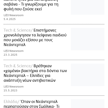
σαβάνα - Τι γνωρίζουμε για τη
φυλή που ζούσε εκεί
LifO Newsroom
5.4.2025
Τech & Science
Επιστήμονες
χρονολόγησαν τα λείψανα παιδιού
που μοιάζει εξίσου με τους
Νεάντερταλ
LifO Newsroom
23.3.2025
Τech & Science
Βρέθηκαν
«χαμένα» βακτήρια στα δόντια των
Νεάντερταλ – Ελπίδες για
ανάπτυξη νέων αντιβιοτικών
LifO Newsroom
15.5.2023
Ελλάδα
Όταν οι Νεάντερταλ
περπατούσαν στον Σμόλικα- Τι