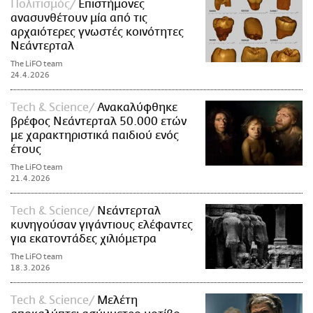
Πολιτισμός
Επιστήμονες
ανασυνθέτουν μία από τις
αρχαιότερες γνωστές κοινότητες
Νεάντερταλ
The LiFO team
24.4.2026
Τech & Science
Ανακαλύφθηκε
βρέφος Νεάντερταλ 50.000 ετών
με χαρακτηριστικά παιδιού ενός
έτους
The LiFO team
21.4.2026
Τech & Science
Νεάντερταλ
κυνηγούσαν γιγάντιους ελέφαντες
για εκατοντάδες χιλιόμετρα
The LiFO team
18.3.2026
Τech & Science
Μελέτη