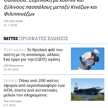
Θάλασσα: Συμπλοκή με κουπιά και
ΑΜΠΑ
ξύλινους πασσάλους μεταξύ Κινέζων και
PRINT
Φιλιππινέζων
THE LIFO TEAM
21.7.2026
ΠΡΟΣΦΑΤΕΣ ΕΙΔΗΣΕΙΣ
ΝΑΥΤΕΣ
Πολιτισμός
Το θρυλικό φιλί του
ναύτη με τη νοσοκόμα, αλλιώς:
Ένα έργο για την LGBTQ αγάπη
LifO Newsroom
14.10.2022
Διεθνή
Πάνω από 200 ναύτες
έφυγαν από αεροπλανοφόρο των
ΗΠΑ, έπειτα από αυτοκτονίες
μελών του πληρώματος
The LiFO team
4.5.2022