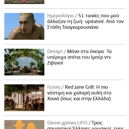
Ημερολόγιο
51 ταινίες που μού
άλλαξαν τη ζωή- updated. Aπό τον
Στάθη Τσαγκαρουσιάνο
Design
Μόνο στα όνειρα: Τα
υπέροχα σπίτια του Ιμπέρ ντε
Ζιβανσί
Γεύση
Red Jane Grill: Η πιο
νόστιμη και χαλαρή αυλή στα
Χανιά (ίσως και στην Ελλάδα)
Είκοσι χρόνια LIFO
Tρεις
σημαντικοί Έλληνες μουσικοί, τρεις