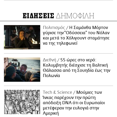
ΔΗΜΟΦΙΛΗ
ΕΙΔΗΣΕΙΣ
Πολιτισμός
Η Σαμάνθα Μόρτον
γύρισε την “Οδύσσεια” του Νόλαν
και μετά το Χόλιγουντ σταμάτησε
να της τηλεφωνεί
Διεθνή
55 ώρες στο νερό:
Κολυμβητής διέσχισε τη Βαλτική
Θάλασσα από τη Σουηδία έως την
Πολωνία
Τech & Science
Μούμιες των
Ίνκας παρέχουν την πρώτη
απόδειξη DNA ότι οι Ευρωπαίοι
μετέφεραν την ευλογιά στην
Αμερική