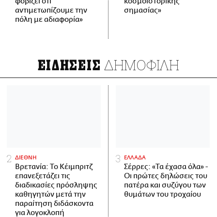
φοβίζει ότι
κοσμοϊστορικής
αντιμετωπίζουμε την
σημασίας»
πόλη με αδιαφορία»
ΔΗΜΟΦΙΛΗ
ΕΙΔΗΣΕΙΣ
ΔΙΕΘΝΗ
ΕΛΛΑΔΑ
Βρετανία: Το Κέιμπριτζ
Σέρρες: «Τα έχασα όλα» -
επανεξετάζει τις
Οι πρώτες δηλώσεις του
διαδικασίες πρόσληψης
πατέρα και συζύγου των
καθηγητών μετά την
θυμάτων του τροχαίου
παραίτηση διδάσκοντα
για λογοκλοπή