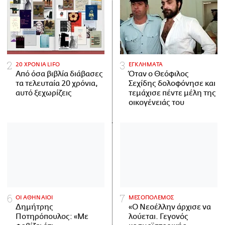
20 ΧΡΟΝΙΑ LIFO
ΕΓΚΛΗΜΑΤΑ
Από όσα βιβλία διάβασες
Όταν ο Θεόφιλος
τα τελευταία 20 χρόνια,
Σεχίδης δολοφόνησε και
αυτό ξεχωρίζεις
τεμάχισε πέντε μέλη της
οικογένειάς του
ΟΙ ΑΘΗΝΑΙΟΙ
ΜΕΣΟΠΟΛΕΜΟΣ
Δημήτρης
«Ο Νεοέλλην άρχισε να
Ποτηρόπουλος: «Με
λούεται. Γεγονός