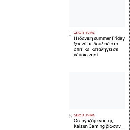
GOOD LIVING
Η ιδανική summer Friday
ξεκινά με δουλειά στο
σπίτι και καταλήγει σε
κάποιο νησί
GOOD LIVING
Οι εργαζόμενοι της
Kaizen Gaming βίωσαν