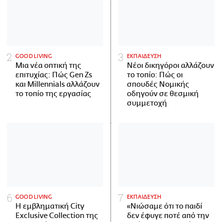
GOOD LIVING
ΕΚΠΑΙΔΕΥΣΗ
Μια νέα οπτική της
Νέοι δικηγόροι αλλάζουν
επιτυχίας: Πώς Gen Zs
το τοπίο: Πώς οι
και Millennials αλλάζουν
σπουδές Νομικής
το τοπίο της εργασίας
οδηγούν σε θεσμική
συμμετοχή
GOOD LIVING
ΕΚΠΑΙΔΕΥΣΗ
Η εμβληματική City
«Νιώσαμε ότι το παιδί
Exclusive Collection της
δεν έφυγε ποτέ από την