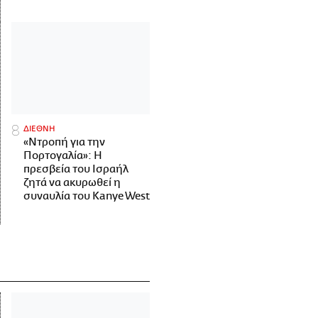
ΔΙΕΘΝΗ
«Ντροπή για την
Πορτογαλία»: Η
πρεσβεία του Ισραήλ
ζητά να ακυρωθεί η
συναυλία του Kanye West