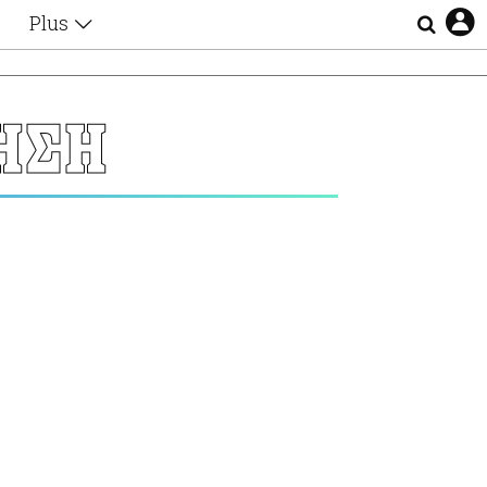
Plus
Θέματα
Συνεντεύξεις
Videos
ΗΣΗ
τα
Αφιερώματα
Ζώδια
Εξομολογήσεις
Blogs
η
Οι Αθηναίοι
Απώλειες
Lgbtqi+
Επιλογές