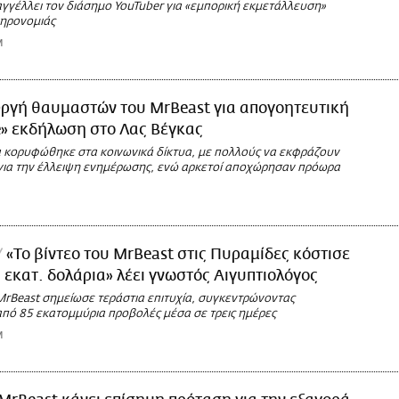
αγγέλλει τον διάσημο YouTuber για «εμπορική εκμετάλλευση»
ληρονομιάς
M
ργή θαυμαστών του MrBeast για απογοητευτική
e» εκδήλωση στο Λας Βέγκας
 κορυφώθηκε στα κοινωνικά δίκτυα, με πολλούς να εκφράζουν
ια την έλλειψη ενημέρωσης, ενώ αρκετοί αποχώρησαν πρόωρα
«Το βίντεο του MrBeast στις Πυραμίδες κόστισε
 εκατ. δολάρια» λέει γνωστός Αιγυπτιολόγος
MrBeast σημείωσε τεράστια επιτυχία, συγκεντρώνοντας
από 85 εκατομμύρια προβολές μέσα σε τρεις ημέρες
M