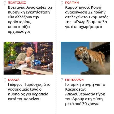
ΠΟΛΙΤΙΣΜΟΣ
ΠΟΛΙΤΙΚΗ
Βρετανία: Ανασκαφές σε
Καρυστιανού: Κοινή
πυρηνική εγκατάσταση
ανακοίνωση 22 πρώην
«θα αλλάξουν την
στελεχών του κόμματός
προϊστορία»,
της - «Γνωρίζουμε καλά
υποστηρίζει
γιατί αποχωρήσαμε»
αρχαιολόγος
ΕΛΛΑΔΑ
ΠΕΡΙΒΑΛΛΟΝ
Γιώργος Παράσχος: Στο
Ιστορική στιγμή για το
νοσοκομείο ξανά ο
Καζακστάν:
ηθοποιός για θεραπεία
Απελευθέρωσαν τίγρη
κατά του καρκίνου
του Αμούρ στη φύση
μετά από 70 χρόνια