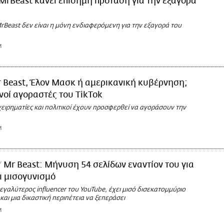
MrBeast κάνει επίσημη πρόταση για την εξαγορά
Beast δεν είναι η μόνη ενδιαφερόμενη για την εξαγορά του
M
 Beast, Έλον Μασκ ή αμερικανική κυβέρνηση;
ανοί αγοραστές του TikTok
χειρηματίες και πολιτικοί έχουν προσφερθεί να αγοράσουν την
M
Mr Beast: Μήνυση 54 σελίδων εναντίον του για
ι μισογυνισμό
εγαλύτερος influencer του YouTube, έχει μισό δισεκατομμύριο
 και μια δικαστική περιπέτεια να ξεπεράσει
M