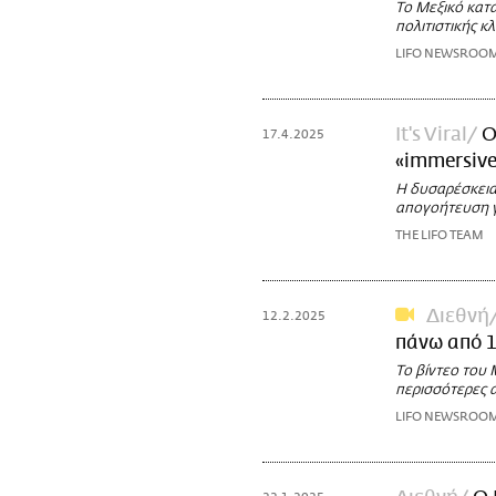
Το Μεξικό κατ
πολιτιστικής κ
LIFO NEWSROO
It's Viral
Ο
17.4.2025
«immersiv
Η δυσαρέσκεια
απογοήτευση γ
THE LIFO TEAM
Διεθνή
12.2.2025
πάνω από 1
Το βίντεο του 
περισσότερες 
LIFO NEWSROO