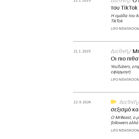
Διεθνή
Ο 
22.1.2025
του TikTok
Η ομάδα του Mr
TikTok
LIFO NEWSROO
Διεθνή
Mr
21.1.2025
Οι πιο πιθ
YouTubers, επι
εφαρμογή
LIFO NEWSROO
Διεθνή
22.9.2024
σεξισμό κα
Ο MrBeast, ο μ
followers αλλά
LIFO NEWSROO