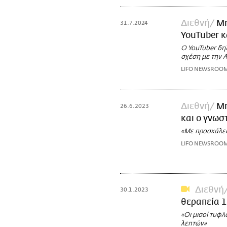
Διεθνή
Mr
31.7.2024
YouTuber κ
Ο YouTuber δηλ
σχέση με την A
LIFO NEWSROO
Διεθνή
Mr
26.6.2023
και ο γνωσ
«Με προσκάλεσ
LIFO NEWSROO
Διεθνή
30.1.2023
θεραπεία 
«Οι μισοί τυφλ
λεπτών»