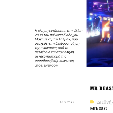
Η κίνηση εντάσσεται στη Vision
2030 του πρίγκιπα διαδόχου
Μοχάμεντ μπιν Σαλμάν, που
στοχεύει στη διαφοροποίηση
της οικονομίας από το
πετρέλαιο και στον πλήρη
μετασχηματισμό της
σαουδαραβικής κοινωνίας
LIFO NEWSROOM
MR BEAS
Διεθνή
16.5.2025
MrBeast