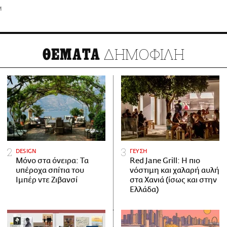
M
ΔΗΜΟΦΙΛΗ
ΘΕΜΑΤΑ
DESIGN
ΓΕΥΣΗ
Μόνο στα όνειρα: Τα
Red Jane Grill: Η πιο
υπέροχα σπίτια του
νόστιμη και χαλαρή αυλή
Ιμπέρ ντε Ζιβανσί
στα Χανιά (ίσως και στην
Ελλάδα)