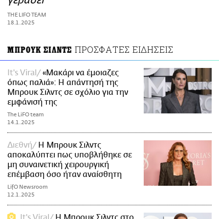
γεράσει
ΑΜΠΑ
THE LIFO TEAM
PRINT
18.1.2025
ΠΡΟΣΦΑΤΕΣ ΕΙΔΗΣΕΙΣ
ΜΠΡΟΥΚ ΣΙΛΝΤΣ
It's Viral
«Μακάρι να έμοιαζες
όπως παλιά»: Η απάντησή της
Μπρουκ Σιλντς σε σχόλιο για την
εμφάνισή της
The LiFO team
14.1.2025
Διεθνή
Η Μπρουκ Σιλντς
αποκαλύπτει πως υποβλήθηκε σε
μη συναινετική χειρουργική
επέμβαση όσο ήταν αναίσθητη
LifO Newsroom
12.1.2025
It's Viral
Η Μπρουκ Σιλντς στο