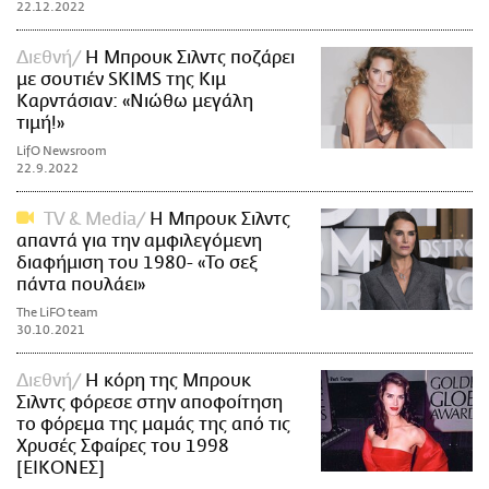
22.12.2022
Διεθνή
Η Μπρουκ Σιλντς ποζάρει
με σουτιέν SKIMS της Κιμ
Καρντάσιαν: «Νιώθω μεγάλη
τιμή!»
LifO Newsroom
22.9.2022
TV & Media
Η Μπρουκ Σιλντς
απαντά για την αμφιλεγόμενη
διαφήμιση του 1980- «Το σεξ
πάντα πουλάει»
The LiFO team
30.10.2021
Διεθνή
Η κόρη της Μπρουκ
Σιλντς φόρεσε στην αποφοίτηση
το φόρεμα της μαμάς της από τις
Χρυσές Σφαίρες του 1998
[ΕΙΚΟΝΕΣ]