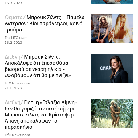
16.3.2023
Θέματα
Μπρουκ Σιλντς – Πάμελα
Άντερσον: Βίοι παράλληλοι, κοινό
τραύμα
The LiFO team
16.2.2023
Διεθνή
Μπρουκ Σιλντς:
Αποκάλυψε ότι έπεσε θύμα
βιασμού σε νεαρή ηλικία -
«Φοβόμουν ότι θα με πνίξει»
LifO Newsroom
21.1.2023
Διεθνή
Γιατί η «Γαλάζια Λίμνη»
δεν θα γυριζόταν ποτέ σήμερα-
Μπρουκ Σιλντς και Κρίστοφερ
Άτκινς αποκάλυψαν το
παρασκήνιο
LifO Newsroom