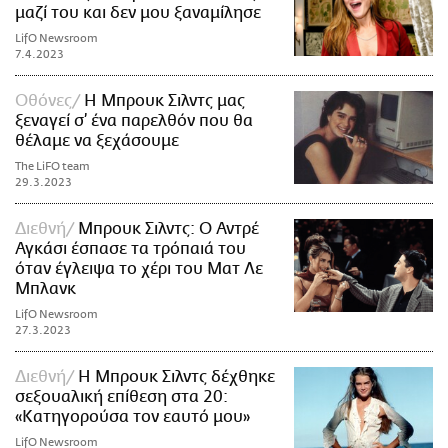
μαζί του και δεν μου ξαναμίλησε
LifO Newsroom
7.4.2023
Οθόνες
Η Μπρουκ Σιλντς μας
ξεναγεί σ’ ένα παρελθόν που θα
θέλαμε να ξεχάσουμε
The LiFO team
29.3.2023
Διεθνή
Μπρουκ Σιλντς: Ο Αντρέ
Αγκάσι έσπασε τα τρόπαιά του
όταν έγλειψα το χέρι του Ματ Λε
Μπλανκ
LifO Newsroom
27.3.2023
Διεθνή
Η Μπρουκ Σιλντς δέχθηκε
σεξουαλική επίθεση στα 20:
«Κατηγορούσα τον εαυτό μου»
LifO Newsroom