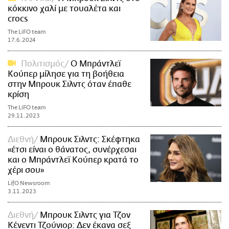
κόκκινο χαλί με τουαλέτα και
crocs
The LiFO team
17.6.2024
Πολιτισμός
Ο Μπράντλεϊ
Κούπερ μίλησε για τη βοήθεια
στην Μπρουκ Σιλντς όταν έπαθε
κρίση
The LiFO team
29.11.2023
Διεθνή
Μπρουκ Σιλντς: Σκέφτηκα
«έτσι είναι ο θάνατος, συνέρχεσαι
και ο Μπράντλεϊ Κούπερ κρατά το
χέρι σου»
LifO Newsroom
3.11.2023
Διεθνή
Μπρουκ Σιλντς για Τζον
Κένεντι Τζούνιορ: Δεν έκανα σεξ