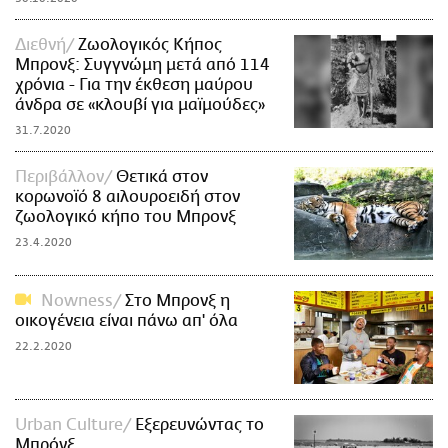
Διεθνή
Ζωολογικός Κήπος
Μπρονξ: Συγγνώμη μετά από 114
χρόνια - Για την έκθεση μαύρου
άνδρα σε «κλουβί για μαϊμούδες»
31.7.2020
Περιβάλλον
Θετικά στον
κορωνοϊό 8 αιλουροειδή στον
ζωολογικό κήπο του Μπρονξ
23.4.2020
Nowness
Στο Μπρονξ η
οικογένεια είναι πάνω απ' όλα
22.2.2020
Urban Culture
Εξερευνώντας το
Μπρόνξ