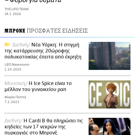
– Φόβοι για θύματα
ΑΜΠΑ
THE LIFO TEAM
PRINT
24.1.2026
ΠΡΟΣΦΑΤΕΣ ΕΙΔΗΣΕΙΣ
ΜΠΡΟΝΞ
Διεθνή
Νέα Υόρκη: Η στιγμή
της κατάρρευσης 20ώροφης
πολυκατοικίας έπειτα από έκρηξη
LifO Newsroom
1.10.2025
Μουσική
H Ice Spice είναι το
μέλλον του γυναικείου ραπ
Μαρία Παππά
7.2.2023
Διεθνή
Η Cardi B θα πληρώσει τις
κηδείες των 17 νεκρών της
πυρκαγιάς στο Μπρονξ