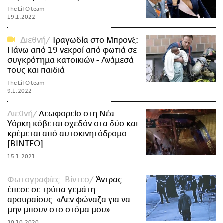
The LiFO team
19.1.2022
Διεθνή
Τραγωδία στο Μπρονξ:
Πάνω από 19 νεκροί από φωτιά σε
συγκρότημα κατοικιών - Ανάμεσά
τους και παιδιά
The LiFO team
9.1.2022
Διεθνή
Λεωφορείο στη Νέα
Υόρκη κόβεται σχεδόν στα δύο και
κρέμεται από αυτοκινητόδρομο
[BINTEO]
15.1.2021
Φωτογραφίες- Βίντεο
Άντρας
έπεσε σε τρύπα γεμάτη
αρουραίους: «Δεν φώναζα για να
μην μπουν στο στόμα μου»
30.10.2020