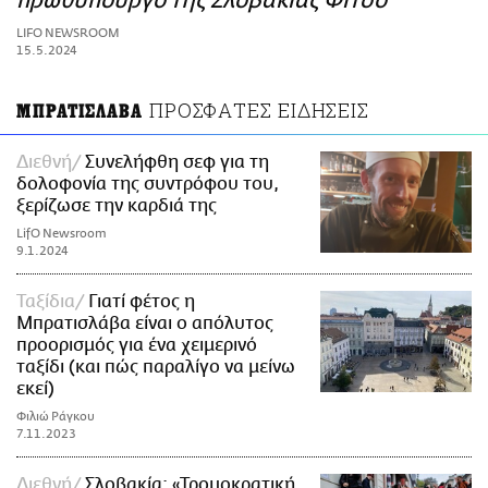
πρωθυπουργό της Σλοβακίας Φίτσο
ΑΜΠΑ
LIFO NEWSROOM
PRINT
15.5.2024
ΠΡΟΣΦΑΤΕΣ ΕΙΔΗΣΕΙΣ
ΜΠΡΑΤΙΣΛΑΒΑ
Διεθνή
Συνελήφθη σεφ για τη
δολοφονία της συντρόφου του,
ξερίζωσε την καρδιά της
LifO Newsroom
9.1.2024
Ταξίδια
Γιατί φέτος η
Μπρατισλάβα είναι ο απόλυτος
προορισμός για ένα χειμερινό
ταξίδι (και πώς παραλίγο να μείνω
εκεί)
Φιλιώ Ράγκου
7.11.2023
Διεθνή
Σλοβακία: «Τρομοκρατική