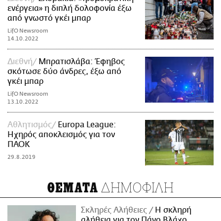
ενέργεια» η διπλή δολοφονία έξω
από γνωστό γκέι μπαρ
LifO Newsroom
14.10.2022
Διεθνή
Μπρατισλάβα: Έφηβος
σκότωσε δύο άνδρες, έξω από
γκέι μπαρ
LifO Newsroom
13.10.2022
Αθλητισμός
Europa League:
Ηχηρός αποκλεισμός για τον
ΠΑΟΚ
29.8.2019
ΔΗΜΟΦΙΛΗ
ΘΕΜΑΤΑ
Σκληρές Αλήθειες
H σκληρή
αλήθεια για τον Πάνο Βλάχο