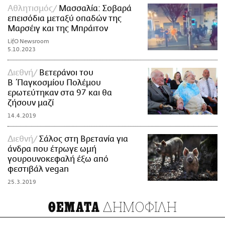
Αθλητισμός
Μασσαλία: Σοβαρά
επεισόδια μεταξύ οπαδών της
Μαρσέιγ και της Μπράιτον
LifO Newsroom
5.10.2023
Διεθνή
Βετεράνοι του
Β΄Παγκοσμίου Πολέμου
ερωτεύτηκαν στα 97 και θα
ζήσουν μαζί
14.4.2019
Διεθνή
Σάλος στη Βρετανία για
άνδρα που έτρωγε ωμή
γουρουνοκεφαλή έξω από
φεστιβάλ vegan
25.3.2019
ΔΗΜΟΦΙΛΗ
ΘΕΜΑΤΑ