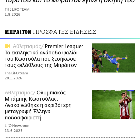
ταράτσα και το Μπράιτον έγινε η σκηνή του
ΑΜΠΑ
THE LIFO TEAM
PRINT
1.8.2026
ΠΡΟΣΦΑΤΕΣ ΕΙΔΗΣΕΙΣ
ΜΠΡΑΙΤΟΝ
Αθλητισμός
Premier League:
Το εκπληκτικό ανάποδο ψαλίδι
του Κωστούλα που ξεσήκωσε
τους φιλάθλους της Μπράιτον
The LiFO team
20.1.2026
Αθλητισμός
Ολυμπιακός -
Μπάμπης Κωστούλας:
Ανακοινώθηκε η ακριβότερη
μεταγραφή Έλληνα
ποδοσφαιριστή
LifO Newsroom
13.6.2025