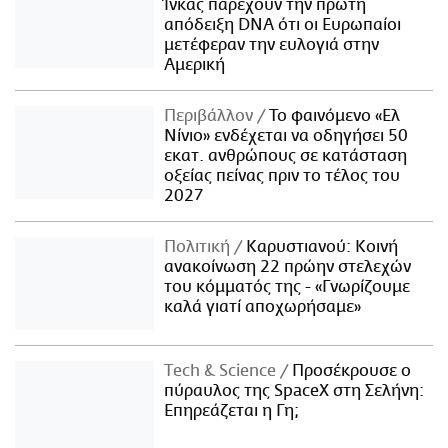
Ίνκας παρέχουν την πρώτη
απόδειξη DNA ότι οι Ευρωπαίοι
μετέφεραν την ευλογιά στην
Αμερική
Περιβάλλον
Το φαινόμενο «Ελ
Νίνιο» ενδέχεται να οδηγήσει 50
εκατ. ανθρώπους σε κατάσταση
οξείας πείνας πριν το τέλος του
2027
Πολιτική
Καρυστιανού: Κοινή
ανακοίνωση 22 πρώην στελεχών
του κόμματός της - «Γνωρίζουμε
καλά γιατί αποχωρήσαμε»
Τech & Science
Προσέκρουσε ο
πύραυλος της SpaceX στη Σελήνη:
Επηρεάζεται η Γη;