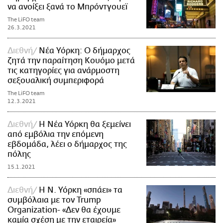
να ανοίξει ξανά το Μπρόντγουεϊ
The LiFO team
26.3.2021
Διεθνή
Νέα Υόρκη: Ο δήμαρχος
ζητά την παραίτηση Κουόμο μετά
τις κατηγορίες για ανάρμοστη
σεξουαλική συμπεριφορά
The LiFO team
12.3.2021
Διεθνή
Η Νέα Υόρκη θα ξεμείνει
από εμβόλια την επόμενη
εβδομάδα, λέει ο δήμαρχος της
πόλης
15.1.2021
Διεθνή
Η Ν. Υόρκη «σπάει» τα
συμβόλαια με τον Trump
Organization- «Δεν θα έχουμε
καμία σχέση με την εταιρεία»