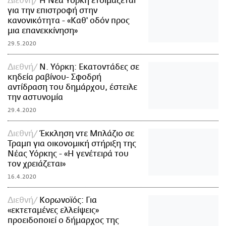
Διεθνή
Η Νέα Υόρκη ετοιμάζεται
για την επιστροφή στην
κανονικότητα - «Καθ' οδόν προς
μια επανεκκίνηση»
29.5.2020
Διεθνή
Ν. Υόρκη: Εκατοντάδες σε
κηδεία ραβίνου- Σφοδρή
αντίδραση του δημάρχου, έστειλε
την αστυνομία
29.4.2020
Διεθνή
Έκκληση ντε Μπλάζιο σε
Τραμπ για οικονομική στήριξη της
Νέας Υόρκης - «Η γενέτειρά του
τον χρειάζεται»
16.4.2020
Διεθνή
Κορωνοϊός: Για
«εκτεταμένες ελλείψεις»
προειδοποιεί ο δήμαρχος της