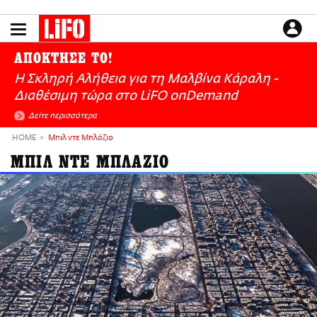
Παράκαμψη
προς
το
ΕΙΔΗΣΕΙΣ
κυρίως
ΑΠΟΚΤΗΣΕ ΤΟ!
περιεχόμενο
CULTURE
Η Σκληρή Αλήθεια για τη Μαλβίνα Κάραλη -
ΑΠΟΨΕΙΣ
Διαθέσιμη τώρα στo LiFO onDemand
ΤΡΟΠΟΣ ΖΩΗΣ
Δείτε περισσότερα
PODCASTS
HOME
Μπιλ ντε Μπλάζιο
Plus
ΜΠΙΛ ΝΤΕ ΜΠΛΑΖΙΟ
LIFO SHOP
NEWSLETTER
ΜΙΚΡΟΠΡΑΓΜΑΤΑ
THE GOOD LIFO
LIFOLAND
CITY GUIDE