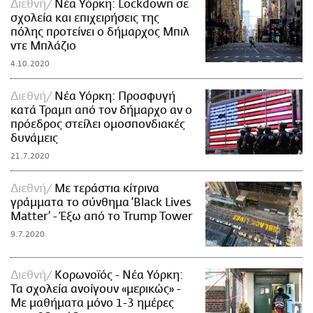
Διεθνή
Νέα Υόρκη: Lockdown σε
σχολεία και επιχειρήσεις της
πόλης προτείνει ο δήμαρχος Μπιλ
ντε Μπλάζιο
4.10.2020
Διεθνή
Νέα Υόρκη: Προσφυγή
κατά Τραμπ από τον δήμαρχο αν ο
πρόεδρος στείλει ομοσπονδιακές
δυνάμεις
21.7.2020
Διεθνή
Με τεράστια κίτρινα
γράμματα το σύνθημα ‘Black Lives
Matter’ - Έξω από το Trump Tower
9.7.2020
Διεθνή
Κορωνοϊός - Νέα Υόρκη:
Τα σχολεία ανοίγουν «μερικώς» -
Με μαθήματα μόνο 1-3 ημέρες