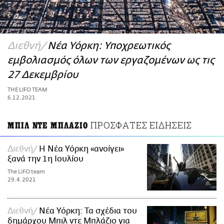
ΑΜΠΑ
PRINT
Διεθνή
Νέα Υόρκη: Υποχρεωτικός
εμβολιασμός όλων των εργαζομένων ως τις
27 Δεκεμβρίου
THE LIFO TEAM
6.12.2021
ΠΡΟΣΦΑΤΕΣ ΕΙΔΗΣΕΙΣ
ΜΠΙΛ ΝΤΕ ΜΠΛΑΖΙΟ
Διεθνή
Η Νέα Υόρκη «ανοίγει»
ξανά την 1η Ιουλίου
The LiFO team
29.4.2021
Διεθνή
Νέα Υόρκη: Τα σχέδια του
δημάρχου Μπιλ ντε Μπλάζιο για