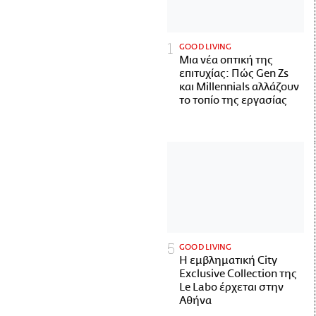
GOOD LIVING
Μια νέα οπτική της
επιτυχίας: Πώς Gen Zs
και Millennials αλλάζουν
το τοπίο της εργασίας
GOOD LIVING
Η εμβληματική City
Exclusive Collection της
Le Labo έρχεται στην
Αθήνα