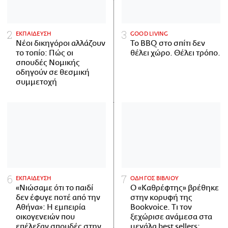
ΕΚΠΑΙΔΕΥΣΗ
GOOD LIVING
Νέοι δικηγόροι αλλάζουν
Το BBQ στο σπίτι δεν
το τοπίο: Πώς οι
θέλει χώρο. Θέλει τρόπο.
σπουδές Νομικής
οδηγούν σε θεσμική
συμμετοχή
ΕΚΠΑΙΔΕΥΣΗ
ΟΔΗΓΟΣ ΒΙΒΛΙΟΥ
«Νιώσαμε ότι το παιδί
Ο «Καθρέφτης» βρέθηκε
δεν έφυγε ποτέ από την
στην κορυφή της
Αθήνα»: Η εμπειρία
Bookvoice. Τι τον
οικογενειών που
ξεχώρισε ανάμεσα στα
επέλεξαν σπουδές στην
μεγάλα best sellers;