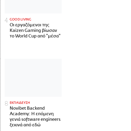
GOOD LIVING
Οι εργαζόμενοι της
Kaizen Gaming βίωσαν
το World Cup από "μέσα"
ΕΚΠΑΙΔΕΥΣΗ
Novibet Backend
Academy: Η επόμενη
γενιά software engineers
ξεκινά από εδώ