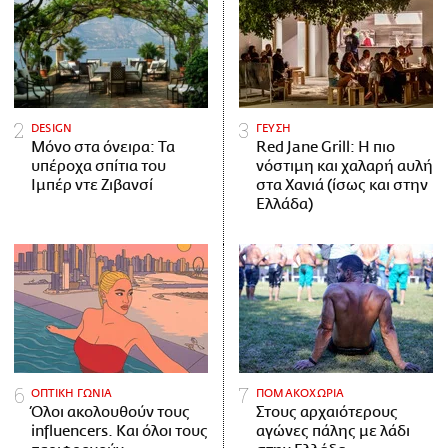
DESIGN
ΓΕΥΣΗ
Μόνο στα όνειρα: Τα
Red Jane Grill: Η πιο
υπέροχα σπίτια του
νόστιμη και χαλαρή αυλή
Ιμπέρ ντε Ζιβανσί
στα Χανιά (ίσως και στην
Ελλάδα)
ΟΠΤΙΚΗ ΓΩΝΙΑ
ΠΟΜΑΚΟΧΩΡΙΑ
Όλοι ακολουθούν τους
Στους αρχαιότερους
influencers. Και όλοι τους
αγώνες πάλης με λάδι