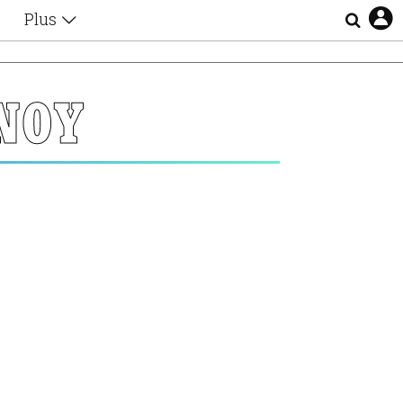
Plus
Θέματα
Συνεντεύξεις
Videos
ΝΟΥ
τα
Αφιερώματα
Ζώδια
Εξομολογήσεις
Blogs
η
Οι Αθηναίοι
Απώλειες
Lgbtqi+
Επιλογές