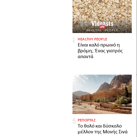
HEALTHY PEOPLE
Είναι καλό πρωινό η
βρόμη; Ένας γιατρός
απαντά
ΡΕΠΟΡΤΑΖ
Το θολό και δύσκολο
μέλλον της Μονής Σινά