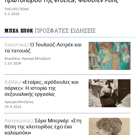
πρωτοπόρου της erotica, Φελισιέν Ροπς
ΑΜΠΑ
THE LIFO TEAM
PRINT
6.3.2026
ΠΡΟΣΦΑΤΕΣ ΕΙΔΗΣΕΙΣ
ΜΠΕΛ ΕΠΟΚ
Εικαστικά
Ο Τουλούζ-Λοτρέκ και
τα τατουάζ
Επιμέλεια: Αργυρώ Μποζώνη
2.10.2024
Βιβλίο
«Εταίρες, ιερόδουλες και
πόρνες»: Η ιστορία της
σεξουαλικής εργασίας
Αργυρώ Μποζώνη
29.9.2021
Aναγνώσεις
Σάρα Μπερνάρ: «Στη
θέση της κλειτορίδας έχει ένα
καλαμπόκι»