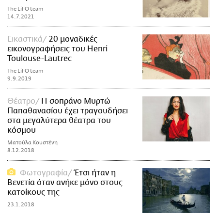
The LiFO team
14.7.2021
Εικαστικά
20 μοναδικές
εικονογραφήσεις του Henri
Toulouse-Lautrec
The LiFO team
9.9.2019
Θέατρο
H σοπράνο Μυρτώ
Παπαθανασίου έχει τραγουδήσει
στα μεγαλύτερα θέατρα του
κόσμου
Ματούλα Κουστένη
8.12.2018
Φωτογραφία
Έτσι ήταν η
Βενετία όταν ανήκε μόνο στους
κατοίκους της
23.1.2018