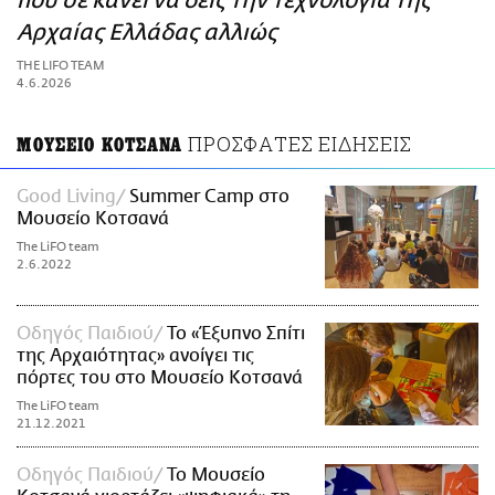
που σε κάνει να δεις την τεχνολογία της
ΑΜΠΑ
Αρχαίας Ελλάδας αλλιώς
PRINT
THE LIFO TEAM
4.6.2026
ΠΡΟΣΦΑΤΕΣ ΕΙΔΗΣΕΙΣ
ΜΟΥΣΕΙΟ ΚΟΤΣΑΝΑ
Good Living
Summer Camp στο
Μουσείο Κοτσανά
The LiFO team
2.6.2022
Οδηγός Παιδιού
Το «Έξυπνο Σπίτι
της Αρχαιότητας» ανοίγει τις
πόρτες του στο Μουσείο Κοτσανά
The LiFO team
21.12.2021
Οδηγός Παιδιού
Το Μουσείο