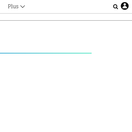
Plus
Θέματα
Συνεντεύξεις
Videos
τα
Αφιερώματα
Ζώδια
Εξομολογήσεις
Blogs
η
Οι Αθηναίοι
Απώλειες
Lgbtqi+
Επιλογές