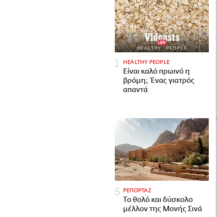
HEALTHY PEOPLE
Είναι καλό πρωινό η
βρόμη; Ένας γιατρός
απαντά
ΡΕΠΟΡΤΑΖ
Το θολό και δύσκολο
μέλλον της Μονής Σινά