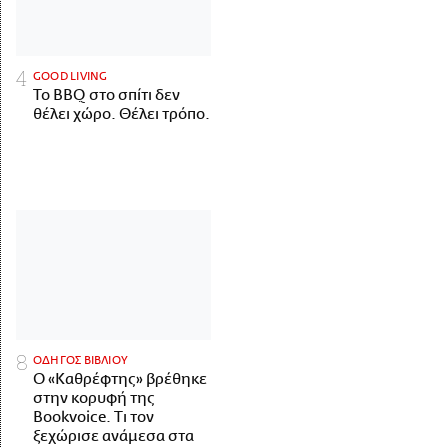
GOOD LIVING
Το BBQ στο σπίτι δεν
θέλει χώρο. Θέλει τρόπο.
ΟΔΗΓΟΣ ΒΙΒΛΙΟΥ
Ο «Καθρέφτης» βρέθηκε
στην κορυφή της
Bookvoice. Τι τον
ξεχώρισε ανάμεσα στα