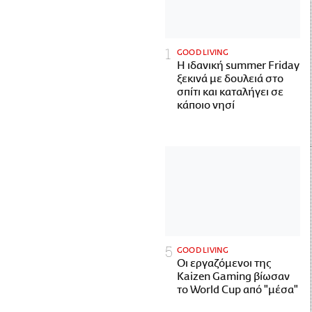
GOOD LIVING
Η ιδανική summer Friday
ξεκινά με δουλειά στο
σπίτι και καταλήγει σε
κάποιο νησί
GOOD LIVING
Οι εργαζόμενοι της
Kaizen Gaming βίωσαν
το World Cup από "μέσα"