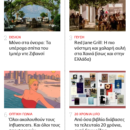
DESIGN
ΓΕΥΣΗ
Μόνο στα όνειρα: Τα
Red Jane Grill: Η πιο
υπέροχα σπίτια του
νόστιμη και χαλαρή αυλή
Ιμπέρ ντε Ζιβανσί
στα Χανιά (ίσως και στην
Ελλάδα)
ΟΠΤΙΚΗ ΓΩΝΙΑ
20 ΧΡΟΝΙΑ LIFO
Όλοι ακολουθούν τους
Από όσα βιβλία διάβασες
influencers. Και όλοι τους
τα τελευταία 20 χρόνια,