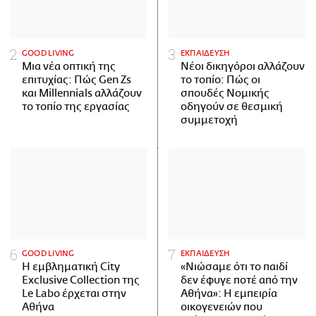
GOOD LIVING
ΕΚΠΑΙΔΕΥΣΗ
Μια νέα οπτική της
Νέοι δικηγόροι αλλάζουν
επιτυχίας: Πώς Gen Zs
το τοπίο: Πώς οι
και Millennials αλλάζουν
σπουδές Νομικής
το τοπίο της εργασίας
οδηγούν σε θεσμική
συμμετοχή
GOOD LIVING
ΕΚΠΑΙΔΕΥΣΗ
Η εμβληματική City
«Νιώσαμε ότι το παιδί
Exclusive Collection της
δεν έφυγε ποτέ από την
Le Labo έρχεται στην
Αθήνα»: Η εμπειρία
Αθήνα
οικογενειών που