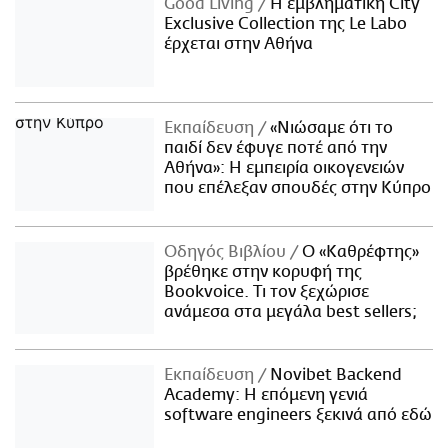
Good Living
Η εμβληματική City
Exclusive Collection της Le Labo
έρχεται στην Αθήνα
Εκπαίδευση
«Νιώσαμε ότι το
παιδί δεν έφυγε ποτέ από την
Αθήνα»: Η εμπειρία οικογενειών
που επέλεξαν σπουδές στην Κύπρο
Οδηγός Βιβλίου
Ο «Καθρέφτης»
βρέθηκε στην κορυφή της
Bookvoice. Τι τον ξεχώρισε
ανάμεσα στα μεγάλα best sellers;
Εκπαίδευση
Novibet Backend
Academy: Η επόμενη γενιά
software engineers ξεκινά από εδώ