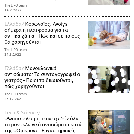
The LiFO team
14.2.2022
Ελλάδα
Κορωνοϊός: Ανοίγει
σήμερα η πλατφόρμα για τα
αντιικά χάπια - Πώς και σε ποιους
θα χορηγούνται
The LiFO team
14.1.2022
Ελλάδα
Μονοκλωνικά
αντισώματα: Τα συνταγογραφεί ο
γιατρός - Ποιοι τα δικαιούνται,
πώς χορηγούνται
The LiFO team
26.12.2021
Τech & Science
«Αναποτελεσματικά» σχεδόν όλα
τα μονοκλωνικά αντισώματα κατά
της «Όμικρον» - Εργαστηριακές