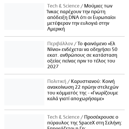
Τech & Science
Μούμιες των
Ίνκας παρέχουν την πρώτη
απόδειξη DNA ότι οι Ευρωπαίοι
μετέφεραν την ευλογιά στην
Αμερική
Περιβάλλον
Το φαινόμενο «Ελ
Νίνιο» ενδέχεται να οδηγήσει 50
εκατ. ανθρώπους σε κατάσταση
οξείας πείνας πριν το τέλος του
2027
Πολιτική
Καρυστιανού: Κοινή
ανακοίνωση 22 πρώην στελεχών
του κόμματός της - «Γνωρίζουμε
καλά γιατί αποχωρήσαμε»
Τech & Science
Προσέκρουσε ο
πύραυλος της SpaceX στη Σελήνη:
Επηρεάζεται η Γη;