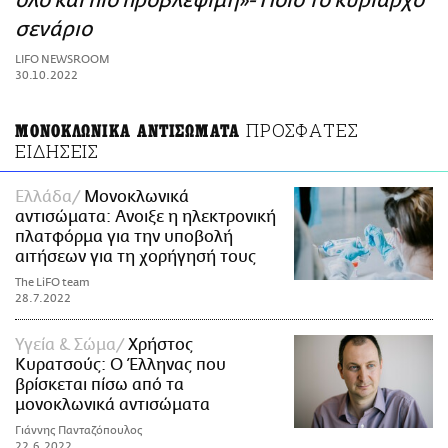
όλο και πιο προβλέψιμη»- Ποιο το κυρίαρχο
ΑΜΠΑ
σενάριο
PRINT
LIFO NEWSROOM
30.10.2022
ΠΡΟΣΦΑΤΕΣ
ΜΟΝΟΚΛΩΝΙΚΑ ΑΝΤΙΣΩΜΑΤΑ
ΕΙΔΗΣΕΙΣ
Ελλάδα
Μονοκλωνικά
αντισώματα: Aνοιξε η ηλεκτρονική
πλατφόρμα για την υποβολή
αιτήσεων για τη χορήγησή τους
The LiFO team
28.7.2022
Υγεία & Σώμα
Χρήστος
Κυρατσούς: Ο Έλληνας που
βρίσκεται πίσω από τα
μονοκλωνικά αντισώματα
Γιάννης Πανταζόπουλος
22.6.2022