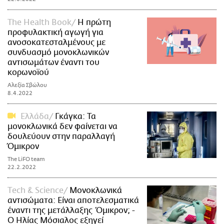
The Health Book
Η πρώτη
προφυλακτική αγωγή για
ανοσοκατεσταλμένους με
συνδυασμό μονοκλωνικών
αντισωμάτων έναντι του
κορωνοϊού
Αλεξία Σβώλου
8.4.2022
Ελλάδα
Γκάγκα: Τα
μονοκλωνικά δεν φαίνεται να
δουλεύουν στην παραλλαγή
Όμικρον
The LiFO team
22.2.2022
Τech & Science
Μονοκλωνικά
αντισώματα: Είναι αποτελεσματικά
έναντι της μετάλλαξης Όμικρον; -
Ο Ηλίας Μόσιαλος εξηγεί