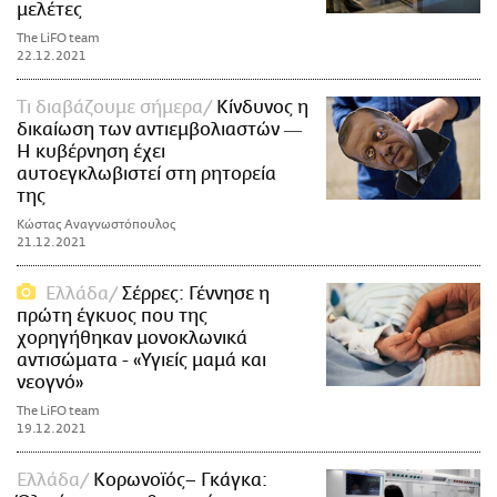
μελέτες
The LiFO team
22.12.2021
Τι διαβάζουμε σήμερα
Κίνδυνος η
δικαίωση των αντιεμβολιαστών ―
Η κυβέρνηση έχει
αυτοεγκλωβιστεί στη ρητορεία
της
Κώστας Αναγνωστόπουλος
21.12.2021
Ελλάδα
Σέρρες: Γέννησε η
πρώτη έγκυος που της
χορηγήθηκαν μονοκλωνικά
αντισώματα - «Υγιείς μαμά και
νεογνό»
The LiFO team
19.12.2021
Ελλάδα
Κορωνοϊός– Γκάγκα: