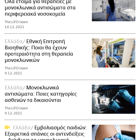
Όλα έτοιμα για θεραπείες με
μονοκλωνικά αντισώματα στα
περιφερειακά νοσοκομεία
The LiFO team
10.12.2021
Ελλάδα
Εθνική Επιτροπή
Βιοηθικής: Ποιοι θα έχουν
προτεραιότητα στη θεραπεία
μονοκλωνικών
The LiFO team
9.12.2021
Ελλάδα
Μονοκλωνικά
αντισώματα: Ποιες κατηγορίες
ασθενών τα δικαιούνται
The LiFO team
9.12.2021
Ελλάδα
Εμβολιασμός παιδιών:
Εξαιρετικά σπάνιες οι αντενδείξεις