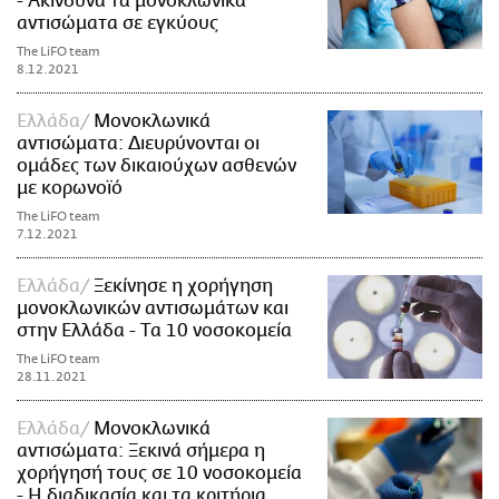
- Ακίνδυνα τα μονοκλωνικά
αντισώματα σε εγκύους
The LiFO team
8.12.2021
Ελλάδα
Μονοκλωνικά
αντισώματα: Διευρύνονται οι
ομάδες των δικαιούχων ασθενών
με κορωνοϊό
The LiFO team
7.12.2021
Ελλάδα
Ξεκίνησε η χορήγηση
μονοκλωνικών αντισωμάτων και
στην Ελλάδα - Tα 10 νοσοκομεία
The LiFO team
28.11.2021
Ελλάδα
Μονοκλωνικά
αντισώματα: Ξεκινά σήμερα η
χορήγησή τους σε 10 νοσοκομεία
- Η διαδικασία και τα κριτήρια