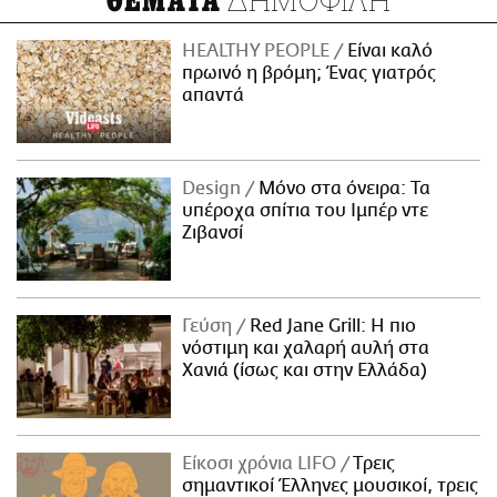
ΘΕΜΑΤΑ
HEALTHY PEOPLE
Είναι καλό
πρωινό η βρόμη; Ένας γιατρός
απαντά
Design
Μόνο στα όνειρα: Τα
υπέροχα σπίτια του Ιμπέρ ντε
Ζιβανσί
Γεύση
Red Jane Grill: Η πιο
νόστιμη και χαλαρή αυλή στα
Χανιά (ίσως και στην Ελλάδα)
Είκοσι χρόνια LIFO
Tρεις
σημαντικοί Έλληνες μουσικοί, τρεις