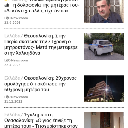
air τη δολοφονία της μητέρας του-
«Δεν άντεχα άλλο, είχε άνοια»
LifO Newsroom
23.9.2024
Ελλάδα
Θεσσαλονίκη: Στην
Πιερία σκότωσε την 71χρονη ο
μητροκτόνος- Μετά την μετέφερε
στην Χαλκηδόνα
LifO Newsroom
22.4.2023
Ελλάδα
Θεσσαλονίκη: 29χρονος
ομολόγησε ότι σκότωσε την
60χρονη μητέρα του
LifO Newsroom
21.12.2022
Ελλάδα
Έγκλημα στη
Θεσσαλονίκη: «Ο γιος έπνιξε τη
μητέρα του» - Τι ισχυρίστηκε στον