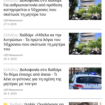
Ελλάδα
Δολοφονία στο Χαϊδάρι:
Για ανθρωποκτονία από πρόθεση
κατηγορείται ο 50χρονος που
σκότωσε τη μητέρα του
LifO Newsroom
27.5.2025
Ελλάδα
Χαϊδάρι: «Ήθελα να την
λυτρώσω» - Τα πρώτα λόγια του
50χρονου που σκότωσε τη μητέρα
του
LifO Newsroom
26.5.2025
Ελλάδα
Δολοφονία στο Χαϊδάρι:
Το θύμα έπασχε από άνοια - Τι
λένε οι γείτονες για τη σχέση της
μητέρας με τον γιο
LifO Newsroom
26.5.2025
Διεθνή
Ιταλία: Ομολόγησε on