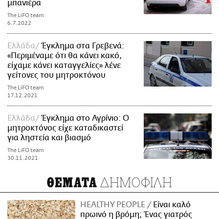
μπανιέρα
The LiFO team
6.7.2022
Ελλάδα
Έγκλημα στα Γρεβενά:
«Περιμέναμε ότι θα κάνει κακό,
είχαμε κάνει καταγγελίες» λένε
γείτονες του μητροκτόνου
The LiFO team
17.12.2021
Ελλάδα
Έγκλημα στο Αγρίνιο: Ο
μητροκτόνος είχε καταδικαστεί
για ληστεία και βιασμό
The LiFO team
30.11.2021
ΔΗΜΟΦΙΛΗ
ΘΕΜΑΤΑ
HEALTHY PEOPLE
Είναι καλό
πρωινό η βρόμη; Ένας γιατρός