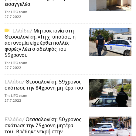
εισαγγελέα
The LiFO team
27.7.2022
Ελλάδα
Μητροκτονία στη
Θεσσαλονίκη: «Τη χτυπούσε, η
αστυνομία είχε έρθει πολλές
φορές» λέει ο αδελφός του
59χρονου
The LiFO team
27.7.2022
Ελλάδα
Θεσσαλονίκη: 59χρονος
σκότωσε την 84χρονη μητέρα του
The LiFO team
27.7.2022
Ελλάδα
Θεσσαλονίκη: 50χρονος
σκότωσε την 75χρονη μητέρα
του- Βρέθηκε νεκρή στην