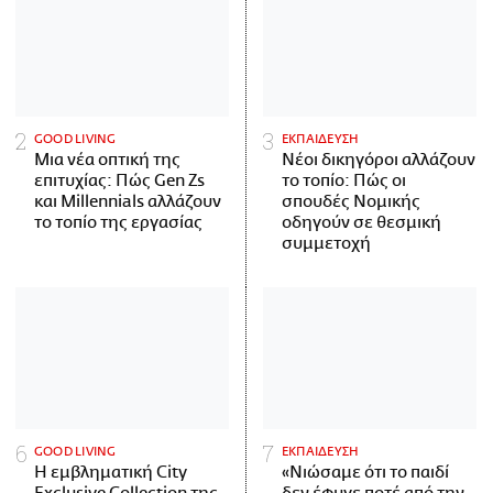
GOOD LIVING
ΕΚΠΑΙΔΕΥΣΗ
Μια νέα οπτική της
Νέοι δικηγόροι αλλάζουν
επιτυχίας: Πώς Gen Zs
το τοπίο: Πώς οι
και Millennials αλλάζουν
σπουδές Νομικής
το τοπίο της εργασίας
οδηγούν σε θεσμική
συμμετοχή
GOOD LIVING
ΕΚΠΑΙΔΕΥΣΗ
Η εμβληματική City
«Νιώσαμε ότι το παιδί