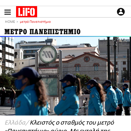
Παράκαμψη
προς
το
ΕΙΔΗΣΕΙΣ
κυρίως
HOME
μετρό Πανεπιστήμιο
περιεχόμενο
CULTURE
ΜΕΤΡΟ ΠΑΝΕΠΙΣΤΗΜΙΟ
ΑΠΟΨΕΙΣ
ΤΡΟΠΟΣ ΖΩΗΣ
PODCASTS
Plus
LIFO SHOP
NEWSLETTER
ΜΙΚΡΟΠΡΑΓΜΑΤΑ
THE GOOD LIFO
LIFOLAND
Ελλάδα
Κλειστός ο σταθμός του μετρό
CITY GUIDE