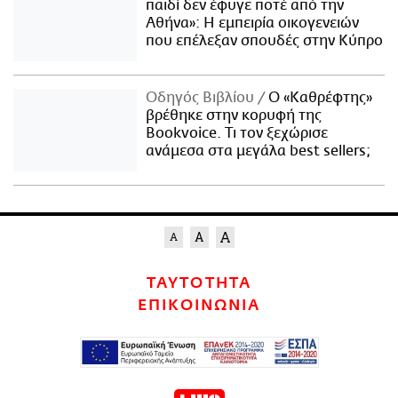
παιδί δεν έφυγε ποτέ από την
Αθήνα»: Η εμπειρία οικογενειών
που επέλεξαν σπουδές στην Κύπρο
Οδηγός Βιβλίου
Ο «Καθρέφτης»
βρέθηκε στην κορυφή της
Bookvoice. Τι τον ξεχώρισε
ανάμεσα στα μεγάλα best sellers;
ΤΑΥΤΟΤΗΤΑ
ΕΠΙΚΟΙΝΩΝΙΑ