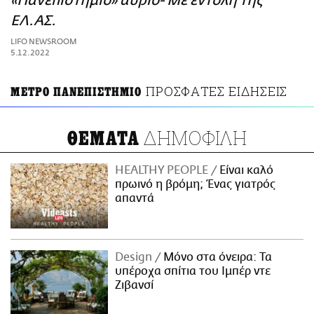
«Πανεπιστήμιο» αύριο- Με εντολή της
ΑΜΠΑ
ΕΛ.ΑΣ.
PRINT
LIFO NEWSROOM
5.12.2022
ΠΡΟΣΦΑΤΕΣ ΕΙΔΗΣΕΙΣ
ΜΕΤΡΟ ΠΑΝΕΠΙΣΤΗΜΙΟ
ΔΗΜΟΦΙΛΗ
ΘΕΜΑΤΑ
HEALTHY PEOPLE
Είναι καλό
πρωινό η βρόμη; Ένας γιατρός
απαντά
Design
Μόνο στα όνειρα: Τα
υπέροχα σπίτια του Ιμπέρ ντε
Ζιβανσί