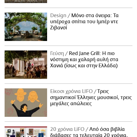
Design
Μόνο στα όνειρα: Τα
υπέροχα σπίτια του Ιμπέρ ντε
Ζιβανσί
Γεύση
Red Jane Grill: Η πιο
νόστιμη και χαλαρή αυλή στα
Χανιά (ίσως και στην Ελλάδα)
Είκοσι χρόνια LIFO
Tρεις
σημαντικοί Έλληνες μουσικοί, τρεις
μεγάλες απώλειες
20 χρόνια LiFO
Από όσα βιβλία
διάβασες τα τελευταία 20 χρόνια,