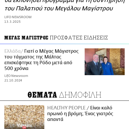
θα εκπονήσει πρόγραμμα για τη συντήρηση
ΑΜΠΑ
του Παλατιού του Μεγάλου Μαγίστρου
PRINT
LIFO NEWSROOM
13.3.2025
ΠΡΟΣΦΑΤΕΣ ΕΙΔΗΣΕΙΣ
ΜΕΓΑΣ ΜΑΓΙΣΤΡΟΣ
Ελλάδα
Γιατί ο Μέγας Μάγιστρος
του τάγματος της Μάλτας
επισκέφτηκε τη Ρόδο μετά από
500 χρόνια
LifO Newsroom
21.10.2024
ΔΗΜΟΦΙΛΗ
ΘΕΜΑΤΑ
HEALTHY PEOPLE
Είναι καλό
πρωινό η βρόμη; Ένας γιατρός
απαντά