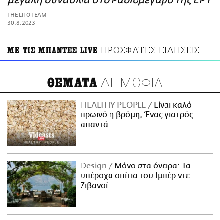
μεγάλη συναυλία στο Ραδιομέγαρο της ΕΡΤ
ΑΜΠΑ
THE LIFO TEAM
PRINT
30.8.2023
ΠΡΟΣΦΑΤΕΣ ΕΙΔΗΣΕΙΣ
ΜΕ ΤΙΣ ΜΠΑΝΤΕΣ LIVE
ΔΗΜΟΦΙΛΗ
ΘΕΜΑΤΑ
HEALTHY PEOPLE
Είναι καλό
πρωινό η βρόμη; Ένας γιατρός
απαντά
Design
Μόνο στα όνειρα: Τα
υπέροχα σπίτια του Ιμπέρ ντε
Ζιβανσί