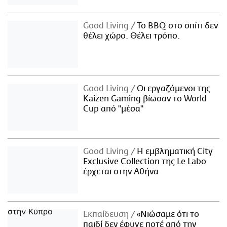
Good Living
Το BBQ στο σπίτι δεν
θέλει χώρο. Θέλει τρόπο.
Good Living
Οι εργαζόμενοι της
Kaizen Gaming βίωσαν το World
Cup από "μέσα"
Good Living
Η εμβληματική City
Exclusive Collection της Le Labo
έρχεται στην Αθήνα
Εκπαίδευση
«Νιώσαμε ότι το
παιδί δεν έφυγε ποτέ από την