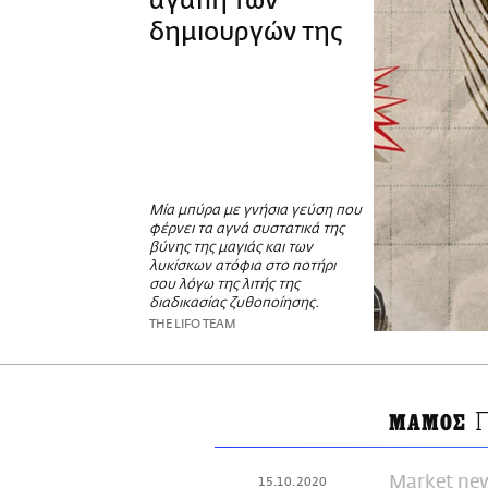
αγάπη των
δημιουργών της
Μία μπύρα με γνήσια γεύση που
φέρνει τα αγνά συστατικά της
βύνης της μαγιάς και των
λυκίσκων ατόφια στο ποτήρι
σου λόγω της λιτής της
διαδικασίας ζυθοποίησης.
THE LIFO TEAM
ΜΑΜΟΣ
Market ne
15.10.2020