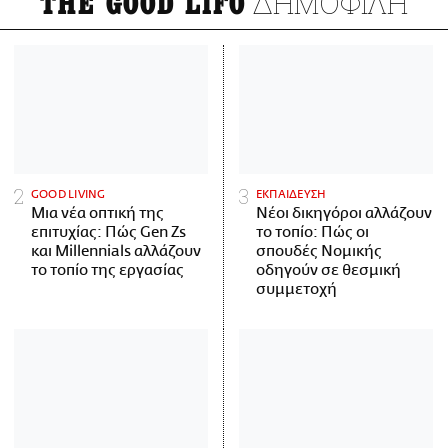
ΔΗΜΟΦΙΛΗ
THE GOOD LIFO
GOOD LIVING
ΕΚΠΑΙΔΕΥΣΗ
Μια νέα οπτική της
Νέοι δικηγόροι αλλάζουν
επιτυχίας: Πώς Gen Zs
το τοπίο: Πώς οι
και Millennials αλλάζουν
σπουδές Νομικής
το τοπίο της εργασίας
οδηγούν σε θεσμική
συμμετοχή