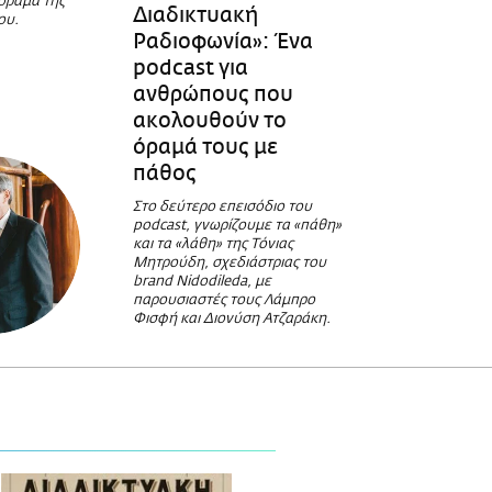
 όραμα της
Διαδικτυακή
ου.
Ραδιοφωνία»: Ένα
podcast για
ανθρώπους που
ακολουθούν το
όραμά τους με
πάθος
Στο δεύτερο επεισόδιο του
podcast, γνωρίζουμε τα «πάθη»
και τα «λάθη» της Τόνιας
Μητρούδη, σχεδιάστριας του
brand Nidodileda, με
παρουσιαστές τους Λάμπρο
Φισφή και Διονύση Ατζαράκη.