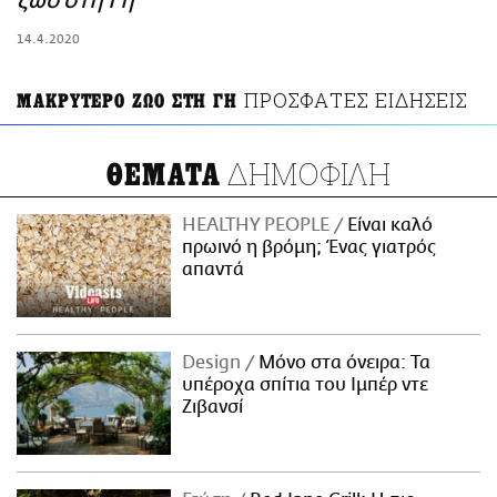
ζώο στη Γη
ΑΜΠΑ
14.4.2020
PRINT
ΠΡΟΣΦΑΤΕΣ ΕΙΔΗΣΕΙΣ
ΜΑΚΡΥΤΕΡΟ ΖΩΟ ΣΤΗ ΓΗ
ΔΗΜΟΦΙΛΗ
ΘΕΜΑΤΑ
HEALTHY PEOPLE
Είναι καλό
πρωινό η βρόμη; Ένας γιατρός
απαντά
Design
Μόνο στα όνειρα: Τα
υπέροχα σπίτια του Ιμπέρ ντε
Ζιβανσί