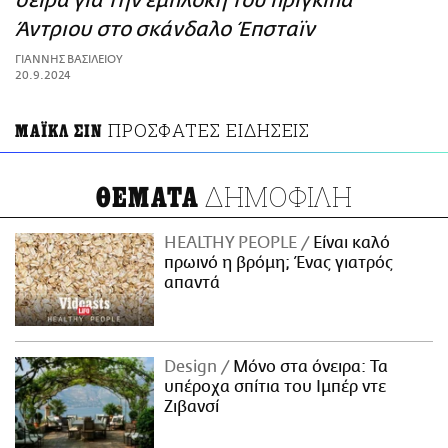
σειρά για την εμπλοκή του πρίγκιπα
ΑΜΠΑ
Άντριου στο σκάνδαλο Έπσταϊν
PRINT
ΓΙΑΝΝΗΣ ΒΑΣΙΛΕΙΟΥ
20.9.2024
ΠΡΟΣΦΑΤΕΣ ΕΙΔΗΣΕΙΣ
ΜΑΪΚΛ ΣΙΝ
ΔΗΜΟΦΙΛΗ
ΘΕΜΑΤΑ
HEALTHY PEOPLE
Είναι καλό
πρωινό η βρόμη; Ένας γιατρός
απαντά
Design
Μόνο στα όνειρα: Τα
υπέροχα σπίτια του Ιμπέρ ντε
Ζιβανσί