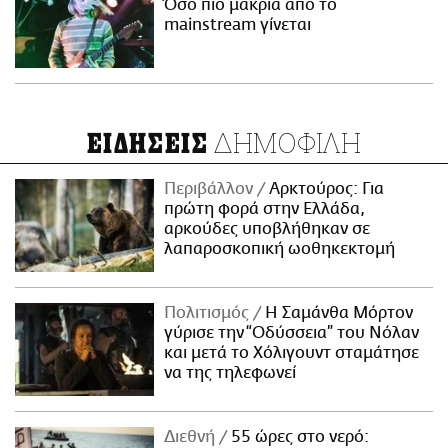
Όσο πιο μακριά από το
mainstream γίνεται
ΔΗΜΟΦΙΛΗ
ΕΙΔΗΣΕΙΣ
Περιβάλλον
Αρκτούρος: Για
πρώτη φορά στην Ελλάδα,
αρκούδες υποβλήθηκαν σε
λαπαροσκοπική ωοθηκεκτομή
Πολιτισμός
Η Σαμάνθα Μόρτον
γύρισε την “Οδύσσεια” του Νόλαν
και μετά το Χόλιγουντ σταμάτησε
να της τηλεφωνεί
Διεθνή
55 ώρες στο νερό: