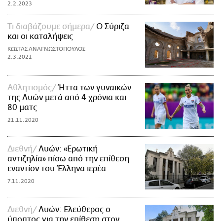
2.2.2023
Τι διαβάζουμε σήμερα
O Σύριζα
και οι καταλήψεις
ΚΩΣΤΑΣ ΑΝΑΓΝΩΣΤΟΠΟΥΛΟΣ
2.3.2021
Αθλητισμός
Ήττα των γυναικών
της Λυών μετά από 4 χρόνια και
80 ματς
21.11.2020
Διεθνή
Λυών: «Ερωτική
αντιζηλία» πίσω από την επίθεση
εναντίον του Έλληνα ιερέα
7.11.2020
Διεθνή
Λυών: Ελεύθερος ο
ύποπτος για την επίθεση στον