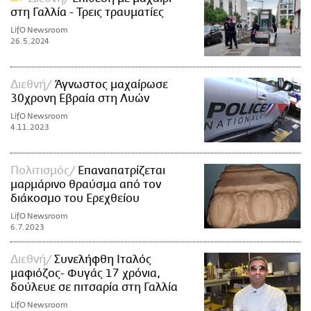
στη Γαλλία - Τρεις τραυματίες
LifO Newsroom
26.5.2024
Διεθνή
Άγνωστος μαχαίρωσε
30χρονη Εβραία στη Λυών
LifO Newsroom
4.11.2023
Πολιτισμός
Επαναπατρίζεται
μαρμάρινο θραύσμα από τον
διάκοσμο του Ερεχθείου
LifO Newsroom
6.7.2023
Διεθνή
Συνελήφθη Ιταλός
μαφιόζος- Φυγάς 17 χρόνια,
δούλευε σε πιτσαρία στη Γαλλία
LifO Newsroom