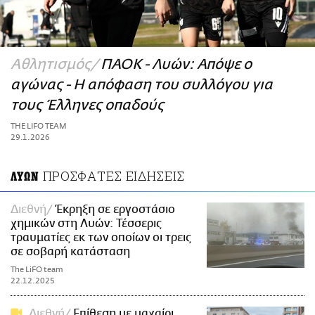
ΑΜΠΑ
PRINT
Αθλητισμός
ΠΑΟΚ - Λυών: Απόψε ο
αγώνας - Η απόφαση του συλλόγου για
τους Έλληνες οπαδούς
THE LIFO TEAM
29.1.2026
ΠΡΟΣΦΑΤΕΣ ΕΙΔΗΣΕΙΣ
ΛΥΩΝ
Διεθνή
Έκρηξη σε εργοστάσιο
χημικών στη Λυών: Τέσσερις
τραυματίες εκ των οποίων οι τρεις
σε σοβαρή κατάσταση
The LiFO team
22.12.2025
Διεθνή
Επίθεση με μαχαίρι