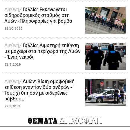
Διεθνή
Γαλλία: Εκκενώνεται
σιδηροδρομικός σταθμός στη
Λυών -Πληροφορίες για βόμβα
22.10.2020
Διεθνή
Γαλλία: Αιματηρή επίθεση
με μαχαίρι στα περίχωρα της Λυών
- Ένας νεκρός
31.8.2019
Διεθνή
Λυών: Βίαιη ομοφοβική
επίθεση εναντίον δύο ανδρών -
Τους χτύπησαν με σιδερένιες
ράβδους
27.7.2019
ΔΗΜΟΦΙΛΗ
ΘΕΜΑΤΑ