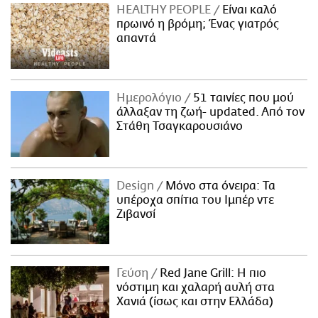
HEALTHY PEOPLE
Είναι καλό
πρωινό η βρόμη; Ένας γιατρός
απαντά
Ημερολόγιο
51 ταινίες που μού
άλλαξαν τη ζωή- updated. Aπό τον
Στάθη Τσαγκαρουσιάνο
Design
Μόνο στα όνειρα: Τα
υπέροχα σπίτια του Ιμπέρ ντε
Ζιβανσί
Γεύση
Red Jane Grill: Η πιο
νόστιμη και χαλαρή αυλή στα
Χανιά (ίσως και στην Ελλάδα)