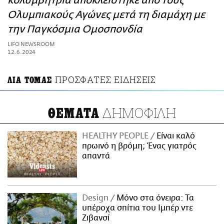
κολυμβήτρια αποκλείστηκε από τους
ΑΜΠΑ
Ολυμπιακούς Αγώνες μετά τη διαμάχη με
PRINT
την Παγκόσμια Ομοσπονδία
LIFO NEWSROOM
12.6.2024
ΠΡΟΣΦΑΤΕΣ ΕΙΔΗΣΕΙΣ
ΛΙΑ ΤΟΜΑΣ
ΔΗΜΟΦΙΛΗ
ΘΕΜΑΤΑ
HEALTHY PEOPLE
Είναι καλό
πρωινό η βρόμη; Ένας γιατρός
απαντά
Design
Μόνο στα όνειρα: Τα
υπέροχα σπίτια του Ιμπέρ ντε
Ζιβανσί