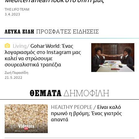
Mediterranean look στο σπίτι μας
ΑΜΠΑ
THE LIFO TEAM
PRINT
3.4.2023
ΠΡΟΣΦΑΤΕΣ ΕΙΔΗΣΕΙΣ
ΛΕΥΚΑ ΕΙΔΗ
Living
Gohar World: Ένας
λογαριασμός στο Instagram μας
καλεί να στρώσουμε
σουρεαλιστικά τραπέζια
Ζωή Παρασίδη
21.5.2022
ΔΗΜΟΦΙΛΗ
ΘΕΜΑΤΑ
HEALTHY PEOPLE
Είναι καλό
πρωινό η βρόμη; Ένας γιατρός
απαντά