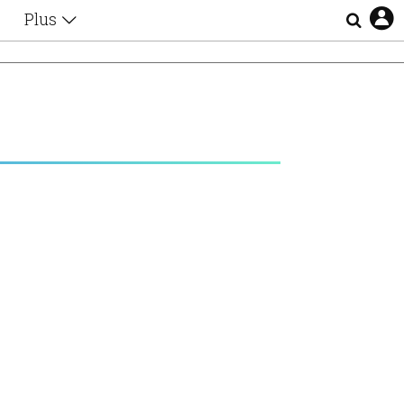
Plus
Θέματα
Συνεντεύξεις
Videos
τα
Αφιερώματα
Ζώδια
Εξομολογήσεις
Blogs
η
Οι Αθηναίοι
Απώλειες
Lgbtqi+
Επιλογές