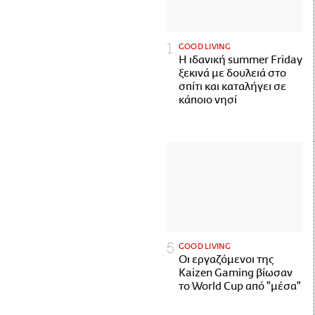
GOOD LIVING
Η ιδανική summer Friday
ξεκινά με δουλειά στο
σπίτι και καταλήγει σε
κάποιο νησί
GOOD LIVING
Οι εργαζόμενοι της
Kaizen Gaming βίωσαν
το World Cup από "μέσα"