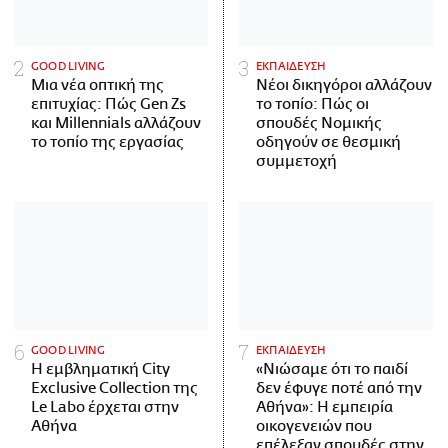
GOOD LIVING
ΕΚΠΑΙΔΕΥΣΗ
Μια νέα οπτική της
Νέοι δικηγόροι αλλάζουν
επιτυχίας: Πώς Gen Zs
το τοπίο: Πώς οι
και Millennials αλλάζουν
σπουδές Νομικής
το τοπίο της εργασίας
οδηγούν σε θεσμική
συμμετοχή
GOOD LIVING
ΕΚΠΑΙΔΕΥΣΗ
Η εμβληματική City
«Νιώσαμε ότι το παιδί
Exclusive Collection της
δεν έφυγε ποτέ από την
Le Labo έρχεται στην
Αθήνα»: Η εμπειρία
Αθήνα
οικογενειών που
επέλεξαν σπουδές στην