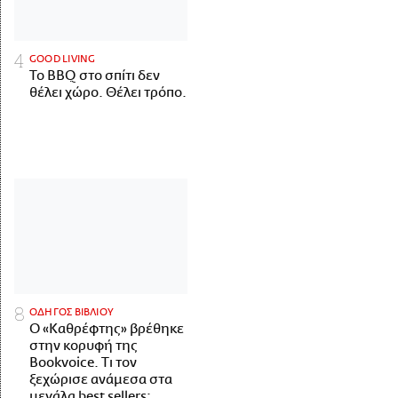
GOOD LIVING
Το BBQ στο σπίτι δεν
θέλει χώρο. Θέλει τρόπο.
ΟΔΗΓΟΣ ΒΙΒΛΙΟΥ
Ο «Καθρέφτης» βρέθηκε
στην κορυφή της
Bookvoice. Τι τον
ξεχώρισε ανάμεσα στα
μεγάλα best sellers;