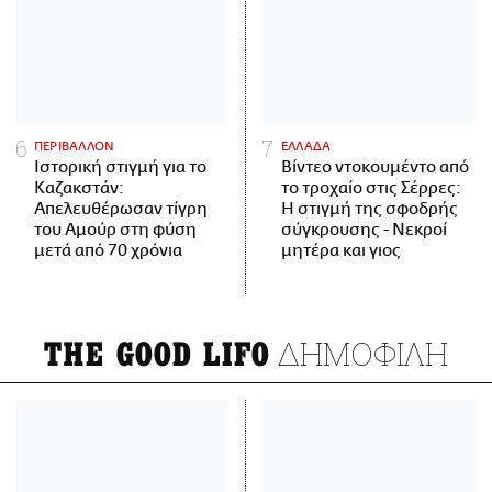
ΠΕΡΙΒΑΛΛΟΝ
ΕΛΛΑΔΑ
Ιστορική στιγμή για το
Βίντεο ντοκουμέντο από
Καζακστάν:
το τροχαίο στις Σέρρες:
Απελευθέρωσαν τίγρη
Η στιγμή της σφοδρής
του Αμούρ στη φύση
σύγκρουσης - Νεκροί
μετά από 70 χρόνια
μητέρα και γιος
ΔΗΜΟΦΙΛΗ
THE GOOD LIFO