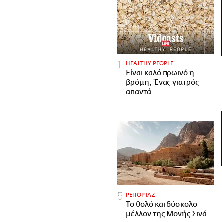
HEALTHY PEOPLE
Είναι καλό πρωινό η
βρόμη; Ένας γιατρός
απαντά
ΡΕΠΟΡΤΑΖ
Το θολό και δύσκολο
μέλλον της Μονής Σινά