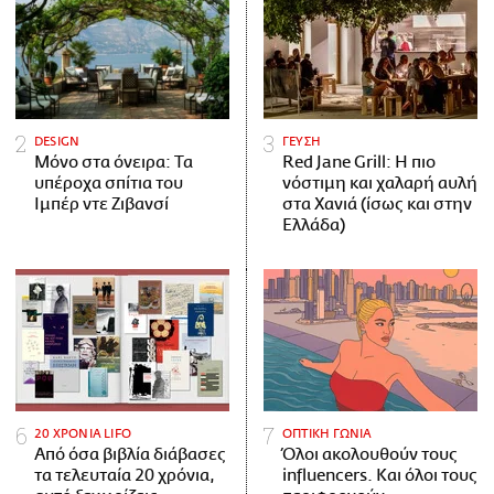
DESIGN
ΓΕΥΣΗ
Μόνο στα όνειρα: Τα
Red Jane Grill: Η πιο
υπέροχα σπίτια του
νόστιμη και χαλαρή αυλή
Ιμπέρ ντε Ζιβανσί
στα Χανιά (ίσως και στην
Ελλάδα)
20 ΧΡΟΝΙΑ LIFO
ΟΠΤΙΚΗ ΓΩΝΙΑ
Από όσα βιβλία διάβασες
Όλοι ακολουθούν τους
τα τελευταία 20 χρόνια,
influencers. Και όλοι τους