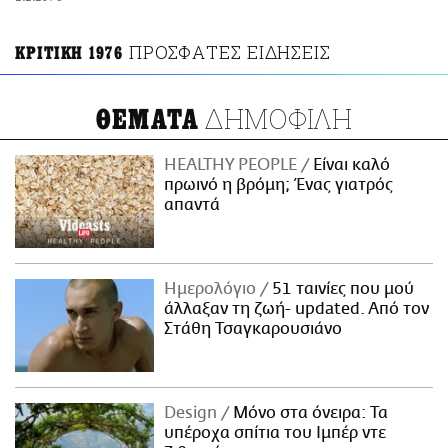
ΑΜΠΑ
PRINT
ΠΡΟΣΦΑΤΕΣ ΕΙΔΗΣΕΙΣ
ΚΡΙΤΙΚΗ 1976
ΔΗΜΟΦΙΛΗ
ΘΕΜΑΤΑ
HEALTHY PEOPLE
Είναι καλό
πρωινό η βρόμη; Ένας γιατρός
απαντά
Ημερολόγιο
51 ταινίες που μού
άλλαξαν τη ζωή- updated. Aπό τον
Στάθη Τσαγκαρουσιάνο
Design
Μόνο στα όνειρα: Τα
υπέροχα σπίτια του Ιμπέρ ντε