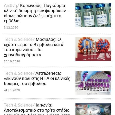
Διεθνή
Κορωνοϊός: Παγκόσμια
κλινική δοκιμή τριών φαρμάκων -
«Ίσως σώσουν ζωές» μέχρι το
εμβόλιο
1.12.2020
Τech & Science
Μόσιαλος: Ο
«χάρτης» με τα 9 εμβόλια κατά
του κορωνοϊού - Τα
χρονοδιαγράμματα
26.10.2020
Τech & Science
AstraZeneca:
Ξεκινούν πάλι στις ΗΠΑ οι κλινικές
δοκιμές του εμβολίου
24.10.2020
Τech & Science
Ιαπωνία:
Αποτελεσματικό στο τρίτο στάδιο