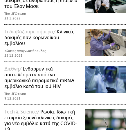
δοκιμές σε ανθρώπους η εταιρεία
του Έλον Μασκ
The LiFO team
21.1.2022
Τι διαβάζουμε σήμερα
Kλινικές
δοκιμές παν-κορωνοϊκού
εμβολίου
Κώστας Αναγνωστόπουλος
23.12.2021
Διεθνή
Ενθαρρυντικά
αποτελέσματα από ένα
αμερικανικό πειραματικό mRNA
εμβόλιο κατά του ιού HIV
The LiFO team
9.12.2021
Τech & Science
Ρωσία: Ιδιωτική
εταιρεία ξεκινά κλινικές δοκιμές
για νέο εμβόλιο κατά της COVID-
19