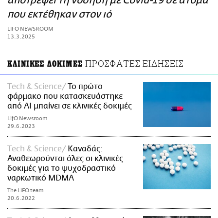
αποτρέψει τη νόσηση με Covid-19 σε άτομα
ΑΜΠΑ
που εκτέθηκαν στον ιό
PRINT
LIFO NEWSROOM
13.3.2025
ΠΡΟΣΦΑΤΕΣ ΕΙΔΗΣΕΙΣ
ΚΛΙΝΙΚΕΣ ΔΟΚΙΜΕΣ
Τech & Science
Το πρώτο
φάρμακο που κατασκευάστηκε
από AI μπαίνει σε κλινικές δοκιμές
LifO Newsroom
29.6.2023
Τech & Science
Καναδάς:
Αναθεωρούνται όλες οι κλινικές
δοκιμές για το ψυχοδραστικό
ναρκωτικό MDMA
The LiFO team
20.6.2022