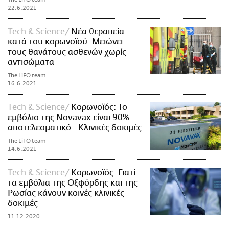
22.6.2021
Τech & Science
Νέα θεραπεία
κατά του κορωνοϊού: Μειώνει
τους θανάτους ασθενών χωρίς
αντισώματα
The LiFO team
16.6.2021
Τech & Science
Κορωνοϊός: Το
εμβόλιο της Νovavax είναι 90%
αποτελεσματικό - Κλινικές δοκιμές
The LiFO team
14.6.2021
Τech & Science
Κορωνοϊός: Γιατί
τα εμβόλια της Οξφόρδης και της
Ρωσίας κάνουν κοινές κλινικές
δοκιμές
11.12.2020