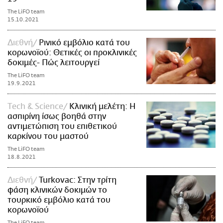
The LiFO team
15.10.2021
Διεθνή
Ρινικό εμβόλιο κατά του
κορωνοϊού: Θετικές οι προκλινικές
δοκιμές- Πώς λειτουργεί
The LiFO team
19.9.2021
Τech & Science
Κλινική μελέτη: Η
ασπιρίνη ίσως βοηθά στην
αντιμετώπιση του επιθετικού
καρκίνου του μαστού
The LiFO team
18.8.2021
Διεθνή
Turkovac: Στην τρίτη
φάση κλινικών δοκιμών το
τουρκικό εμβόλιο κατά του
κορωνοϊού
The LiFO team