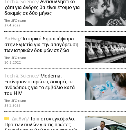
Τech & Science
Aντισυλληπτικό
χάπι για άνδρες θα είναι έτοιμο για
δοκιμές σε δύο μήνες
The LiFO team
27.4.2022
Διεθνή
Ιστορικό δημοψήφισμα
στην Ελβετία για την απαγόρευση
των ιατρικών δοκιμών σε ζώα
The LiFO team
10.2.2022
Τech & Science
Moderna:
Ξεκίνησαν οι πρώτες δοκιμές σε
ανθρώπους για το εμβόλιο κατά
του HIV
The LiFO team
28.1.2022
Διεθνή
Τσιπ στον εγκέφαλο:
Προ των πυλών για τις πρώτες