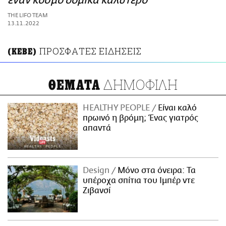
έναν κόσμο δομικά καλύτερο
ΑΜΠΑ
THE LIFO TEAM
PRINT
13.11.2022
ΠΡΟΣΦΑΤΕΣ ΕΙΔΗΣΕΙΣ
(ΚΕΒΕ)
ΔΗΜΟΦΙΛΗ
ΘΕΜΑΤΑ
HEALTHY PEOPLE
Είναι καλό
πρωινό η βρόμη; Ένας γιατρός
απαντά
Design
Μόνο στα όνειρα: Τα
υπέροχα σπίτια του Ιμπέρ ντε
Ζιβανσί