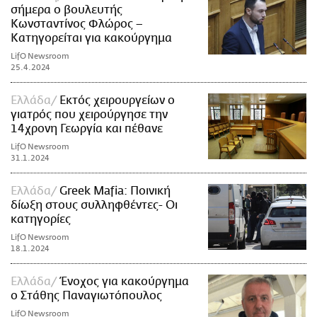
σήμερα ο βουλευτής
Κωνσταντίνος Φλώρος –
Κατηγορείται για κακούργημα
LifO Newsroom
25.4.2024
Ελλάδα
Εκτός χειρουργείων ο
γιατρός που χειρούργησε την
14χρονη Γεωργία και πέθανε
LifO Newsroom
31.1.2024
Ελλάδα
Greek Mafia: Ποινική
δίωξη στους συλληφθέντες- Οι
κατηγορίες
LifO Newsroom
18.1.2024
Ελλάδα
Ένοχος για κακούργημα
ο Στάθης Παναγιωτόπουλος
LifO Newsroom