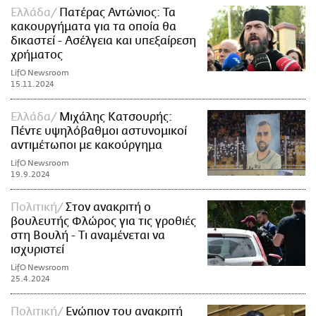
Ελλάδα
Πατέρας Αντώνιος: Τα
κακουργήματα για τα οποία θα
δικαστεί - Ασέλγεια και υπεξαίρεση
χρήματος
LifO Newsroom
15.11.2024
Ελλάδα
Μιχάλης Κατσουρής:
Πέντε υψηλόβαθμοι αστυνομικοί
αντιμέτωποι με κακούργημα
LifO Newsroom
19.9.2024
Πολιτική
Στον ανακριτή ο
βουλευτής Φλώρος για τις γροθιές
στη Βουλή - Τι αναμένεται να
ισχυριστεί
LifO Newsroom
25.4.2024
Πολιτική
Ενώπιον του ανακριτή