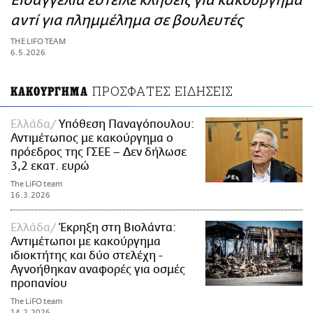
Εισαγγελία έστειλε κλήσεις για κακούργημα
ΑΜΠΑ
αντί για πλημμέλημα σε βουλευτές
PRINT
THE LIFO TEAM
6.5.2026
ΠΡΟΣΦΑΤΕΣ ΕΙΔΗΣΕΙΣ
ΚΑΚΟΥΡΓΗΜΑ
Ελλάδα
Υπόθεση Παναγόπουλου:
Αντιμέτωπος με κακούργημα ο
πρόεδρος της ΓΣΕΕ – Δεν δήλωσε
3,2 εκατ. ευρώ
The LiFO team
16.3.2026
Ελλάδα
Έκρηξη στη Βιολάντα:
Αντιμέτωποι με κακούργημα
ιδιοκτήτης και δύο στελέχη -
Αγνοήθηκαν αναφορές για οσμές
προπανίου
The LiFO team
14.2.2026