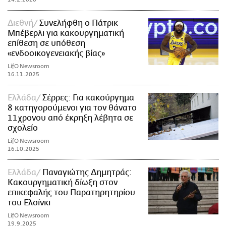
Διεθνή
Συνελήφθη ο Πάτρικ
Μπέβερλι για κακουργηματική
επίθεση σε υπόθεση
«ενδοοικογενειακής βίας»
LifO Newsroom
16.11.2025
Ελλάδα
Σέρρες: Για κακούργημα
8 κατηγορούμενοι για τον θάνατο
11χρονου από έκρηξη λέβητα σε
σχολείο
LifO Newsroom
16.10.2025
Ελλάδα
Παναγιώτης Δημητράς:
Κακουργηματική δίωξη στον
επικεφαλής του Παρατηρητηρίου
του Ελσίνκι
LifO Newsroom
19.9.2025