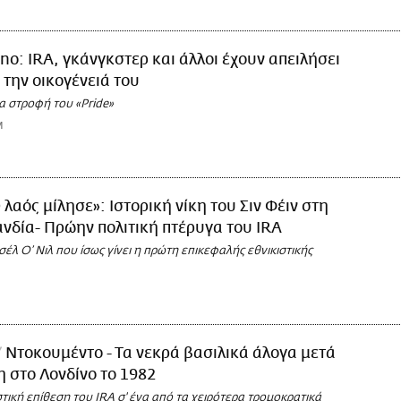
no: IRA, γκάνγκστερ και άλλοι έχουν απειλήσει
ι την οικογένειά του
ια στροφή του «Pride»
M
 λαός μίλησε»: Ιστορική νίκη του Σιν Φέιν στη
ανδία- Πρώην πολιτική πτέρυγα του IRA
ισέλ Ο’ Νιλ που ίσως γίνει η πρώτη επικεφαλής εθνικιστικής
Ντοκουμέντο - Τα νεκρά βασιλικά άλογα μετά
η στο Λονδίνο το 1982
τική επίθεση του ΙRA σ' ένα από τα χειρότερα τρομοκρατικά