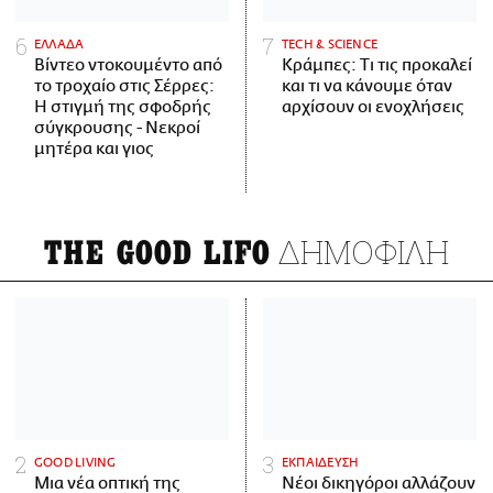
ΕΛΛΑΔΑ
ΤECH & SCIENCE
Βίντεο ντοκουμέντο από
Κράμπες: Τι τις προκαλεί
το τροχαίο στις Σέρρες:
και τι να κάνουμε όταν
Η στιγμή της σφοδρής
αρχίσουν οι ενοχλήσεις
σύγκρουσης - Νεκροί
μητέρα και γιος
ΔΗΜΟΦΙΛΗ
THE GOOD LIFO
GOOD LIVING
ΕΚΠΑΙΔΕΥΣΗ
Μια νέα οπτική της
Νέοι δικηγόροι αλλάζουν