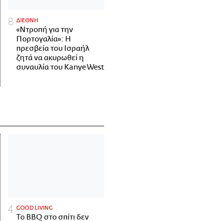
ΔΙΕΘΝΗ
«Ντροπή για την
Πορτογαλία»: Η
πρεσβεία του Ισραήλ
ζητά να ακυρωθεί η
συναυλία του Kanye West
GOOD LIVING
Το BBQ στο σπίτι δεν