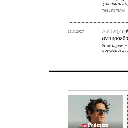
χτυπήματα στη
THE LIFO TEAM
Διεθνή
Πέ
21.3.2017
αντιπρόεδρ
Ήταν σημαντικ
συγκρούσεων κ