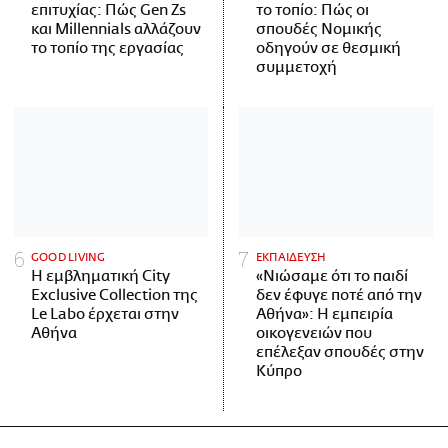
επιτυχίας: Πώς Gen Zs
το τοπίο: Πώς οι
και Millennials αλλάζουν
σπουδές Νομικής
το τοπίο της εργασίας
οδηγούν σε θεσμική
συμμετοχή
GOOD LIVING
ΕΚΠΑΙΔΕΥΣΗ
Η εμβληματική City
«Νιώσαμε ότι το παιδί
Exclusive Collection της
δεν έφυγε ποτέ από την
Le Labo έρχεται στην
Αθήνα»: Η εμπειρία
Αθήνα
οικογενειών που
επέλεξαν σπουδές στην
Κύπρο