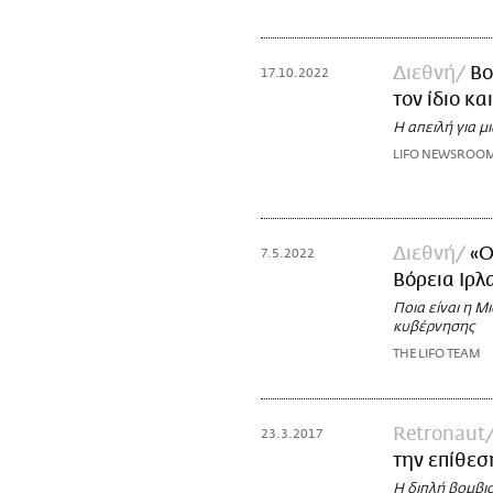
Διεθνή
Bo
17.10.2022
τον ίδιο κα
Η απειλή για μ
LIFO NEWSROO
Διεθνή
«Ο
7.5.2022
Βόρεια Ιρλ
Ποια είναι η Μ
κυβέρνησης
THE LIFO TEAM
Retronaut
23.3.2017
την επίθεσ
Η διπλή βομβισ