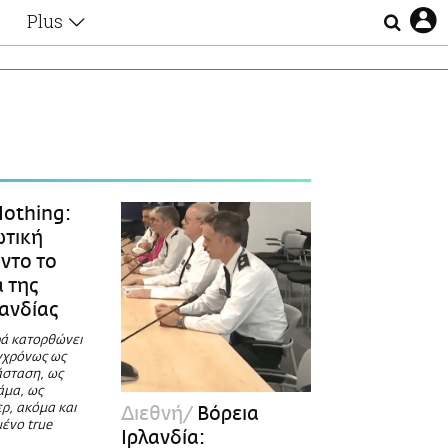
Plus
Θέματα
Συνεντεύξεις
Videos
τα
Αφιερώματα
Ζώδια
Εξομολογήσεις
Blogs
η
othing:
Οι Αθηναίοι
ωτική
Απώλειες
ντο το
Lgbtqi+
α της
Επιλογές
λανδίας
ρά κατορθώνει
υγχρόνως ως
άσταση, ως
άμα, ως
ρ, ακόμα και
Διεθνή
Βόρεια
ένο true
Ιρλανδία: