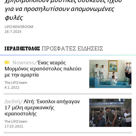
χρησιμοποιούν μυστικές συσκευές ήχου
ΑΜΠΑ
για να προσηλυτίσουν απομονωμένες
PRINT
φυλές
LIFO NEWSROOM
28.7.2025
ΠΡΟΣΦΑΤΕΣ ΕΙΔΗΣΕΙΣ
ΙΕΡΑΠΟΣΤΟΛΟΣ
Nowness
Ένας νεαρός
Μορμόνος ιεραπόστολος παλεύει
με την αμαρτία
The LiFO team
4.1.2022
Διεθνή
Αϊτή: Ένοπλοι απήγαγαν
17 μέλη αμερικανικής
ιεραποστολής
The LiFO team
17.10.2021