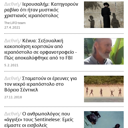
Διεθνή
Ιερουσαλήμ: Κατηγορούν
ραβίνο ότι ήταν μυστικός
χριστιανός ιεραπόστολος
The LiFO team
27.4.2021
Διεθνή
Κένυα: Σεξουαλική
κακοποίηση κοριτσιών από
ιεραπόστολο σε ορφανοτροφείο -
Πώς αποκαλύφθηκε από το FBI
5.2.2021
Διεθνή
Σταματούν οι έρευνες για
τον νεκρό ιεραπόστολο στο
Βόρειο Σέντινελ
27.11.2018
Διεθνή
Ο ανθρωπολόγος που
«άγγιξε» τους Sentinelese: Εμείς
είμαστε οι εισβολείς